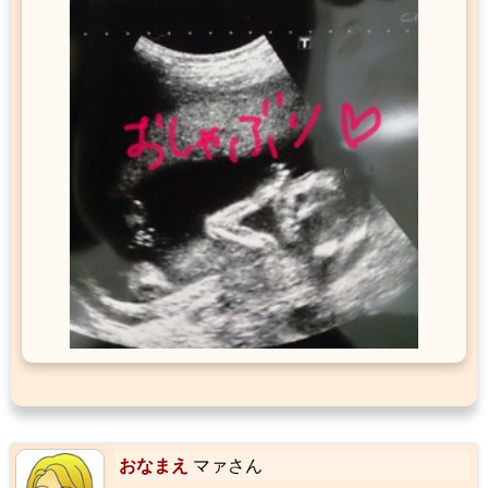
おなまえ
マァさん