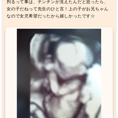
判るって事は、チンチンが見えたんだと思ったら、
女の子だねって先生のひと言！上の子がお兄ちゃん
なので女児希望だったから嬉しかったです☆