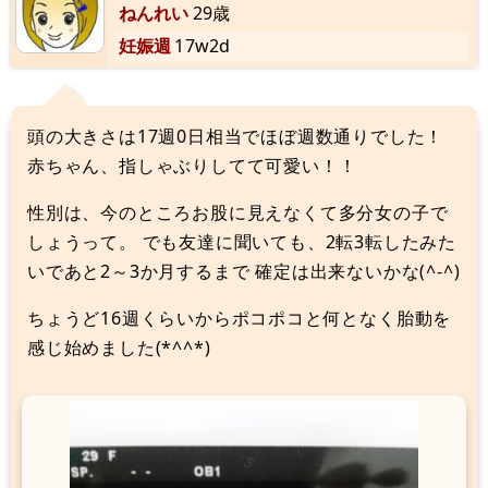
ねんれい
29歳
妊娠週
17w2d
頭の大きさは17週0日相当でほぼ週数通りでした！
赤ちゃん、指しゃぶりしてて可愛い！！
性別は、今のところお股に見えなくて多分女の子で
しょうって。 でも友達に聞いても、2転3転したみた
いであと2～3か月するまで 確定は出来ないかな(^-^)
ちょうど16週くらいからポコポコと何となく胎動を
感じ始めました(*^^*)