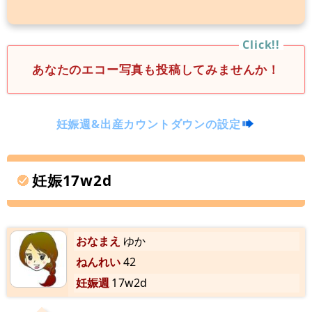
あなたのエコー写真も投稿してみませんか！
妊娠週&出産カウントダウンの設定
妊娠17w2d
おなまえ
ゆか
ねんれい
42
妊娠週
17w2d