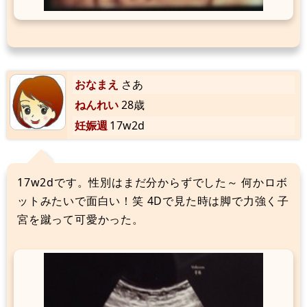
おなまえ
さあ
ねんれい
28歳
妊娠週
17w2d
17w2dです。性別はまだ分からずでした～ 何かロボ
ットみたいで面白い！笑 4Dで見た時は脚で力強く子
宮を蹴って可愛かった。