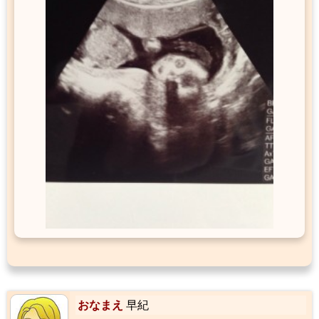
おなまえ
早紀