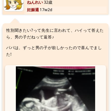
ねんれい
32歳
妊娠週
17w2d
性別聞きたい?って先生に言われて、ハイって答えた
ら、男の子だねって返答♪
パパは、ずっと男の子が欲しかったので喜んでまし
た!