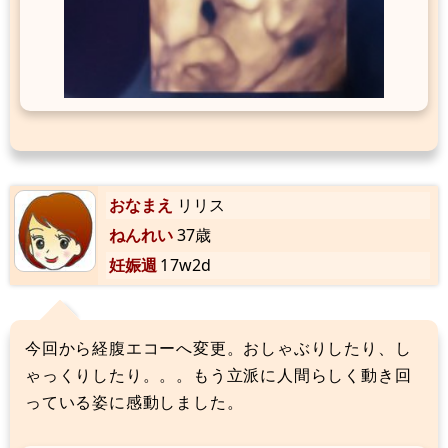
おなまえ
リリス
ねんれい
37歳
妊娠週
17w2d
今回から経腹エコーへ変更。おしゃぶりしたり、し
ゃっくりしたり。。。もう立派に人間らしく動き回
っている姿に感動しました。