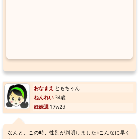
おなまえ
ともちゃん
ねんれい
34歳
妊娠週
17w2d
なんと、この時、性別が判明しました♪こんなに早く