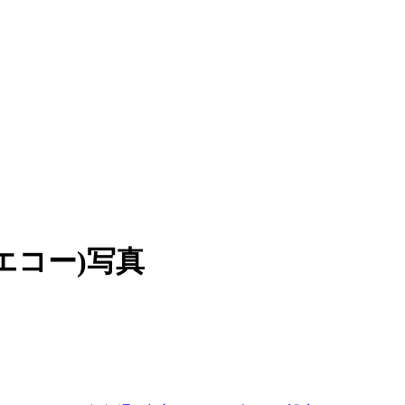
(エコー)写真