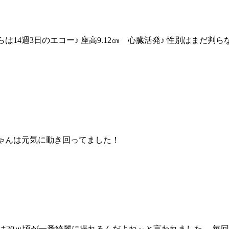
らは14週3日のエコー♪ 座高9.12㎝ 心臓活発♪ 性別はまだ
赤ちゃんは元気に動き回ってました！
 4Ｄは20ｗ頃が一番綺麗に撮れるんだよね～と言われました。 