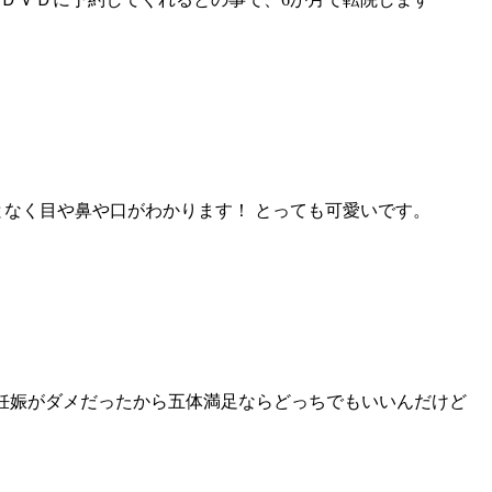
となく目や鼻や口がわかります！ とっても可愛いです。
初の妊娠がダメだったから五体満足ならどっちでもいいんだけど