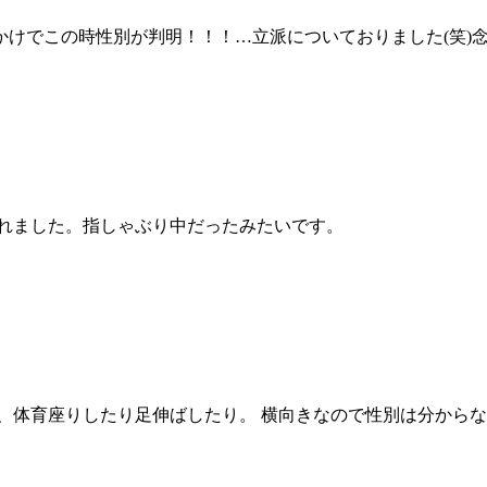
けでこの時性別が判明！！！…立派についておりました(笑)
くれました。指しゃぶり中だったみたいです。
、体育座りしたり足伸ばしたり。 横向きなので性別は分から