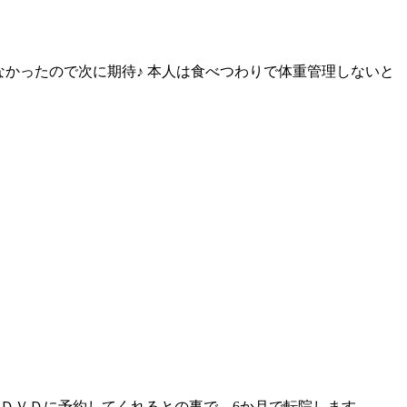
判らなかったので次に期待♪ 本人は食べつわりで体重管理しないと
毎回ＤＶＤに予約してくれるとの事で、6か月で転院します