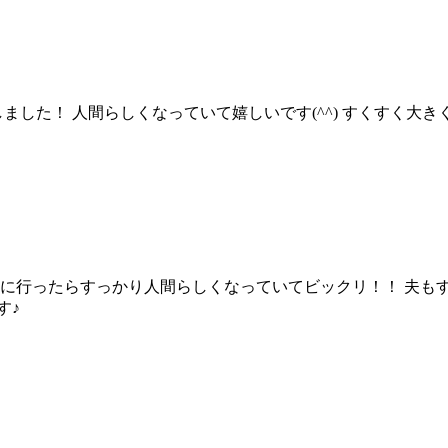
ました！ 人間らしくなっていて嬉しいです(^^) すくすく大き
行ったらすっかり人間らしくなっていてビックリ！！ 夫もすごく
す♪