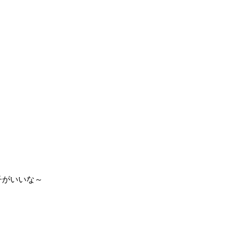
子がいいな～