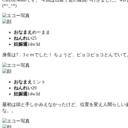
(*^_^*)
おなまえ
めーまま
ねんれい
25
妊娠週
14w3d
身長は7．3ｃｍでした！ ちょうど、ピョコピョコとんでい
おなまえ
ミント
ねんれい
29
妊娠週
14w3d
最初は頭と手しかみえなかったけど、位置を変え人間らしい姿に
な。。