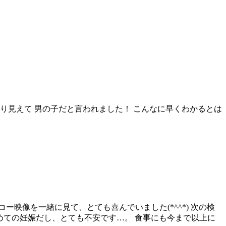
り見えて 男の子だと言われました！ こんなに早くわかるとは
映像を一緒に見て、とても喜んでいました(*^^*) 次の検
初めての妊娠だし、とても不安です…。 食事にも今まで以上に