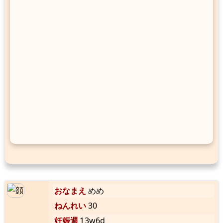
おなまえ
めめ
ねんれい
30
妊娠週
13w6d