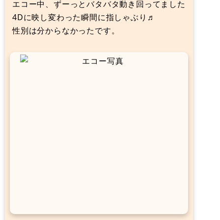
エコー中、ずーっとバタバタ動き回ってました
4Dに映し変わった瞬間に指しゃぶり♬
性別は分からなかったです。