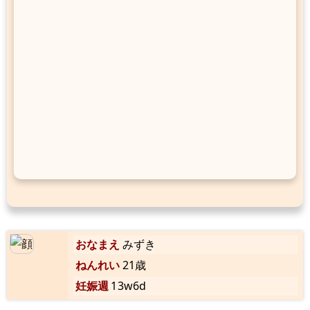
おなまえ
みずき
ねんれい
21歳
妊娠週
13w6d