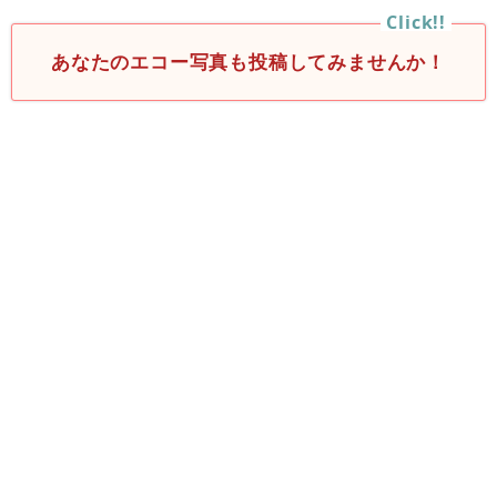
あなたのエコー写真も投稿してみませんか！