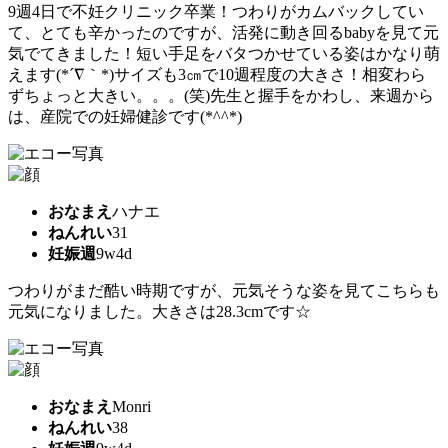
9週4日で不妊クリニック卒業！つわりがカムバックしてい
て、とても辛かったのですが、活発に動き回るbabyを見て元
気でてきました！短い手足をバタつかせている姿はかなり萌
えます(*´∇｀*)サイズも3㎝で10週程度の大きさ！相変わら
ずちょっと大きい。。。(笑)先生と握手をかわし、来週から
は、産院での妊婦健診です(*^^*)
おなまえ
ハナエ
ねんれい
31
妊娠週
9w4d
つわりがまだ酷い時期ですが、元気そうな姿を見てこちらも
元気になりました。大きさは28.3cmです☆
おなまえ
Monri
ねんれい
38