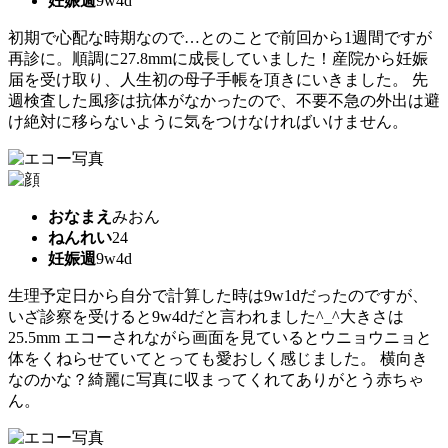
妊娠週
9w4d
初期で心配な時期なので…とのことで前回から1週間ですが
再診に。順調に27.8mmに成長していました！産院から妊娠
届を受け取り、人生初の母子手帳を頂きにいきました。 先
週検査した風疹は抗体がなかったので、不要不急の外出は避
け絶対に移らないように気をつけなければいけません。
おなまえ
みおん
ねんれい
24
妊娠週
9w4d
生理予定日から自分で計算した時は9w1dだったのですが、
いざ診察を受けると9w4dだと言われました^_^大きさは
25.5mm エコーされながら画面を見ているとウニョウニョと
体をくねらせていてとっても愛おしく感じました。 横向き
なのかな？綺麗に写真に収まってくれてありがとう赤ちゃ
ん。