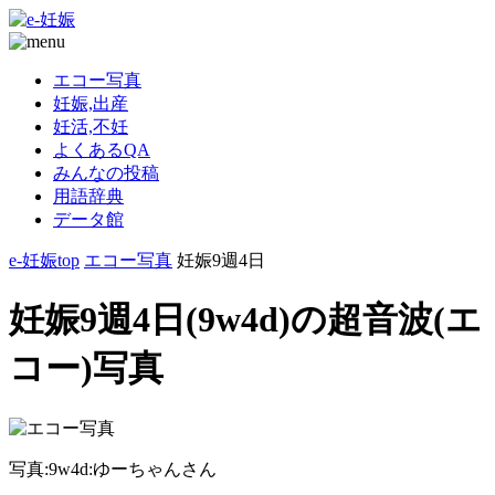
エコー写真
妊娠,出産
妊活,不妊
よくあるQA
みんなの投稿
用語辞典
データ館
e-妊娠top
エコー写真
妊娠9週4日
妊娠9週4日(9w4d)の超音波(エ
コー)写真
写真:9w4d:ゆーちゃんさん