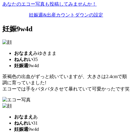
あなたのエコー写真も投稿してみませんか！
妊娠週&出産カウントダウンの設定
妊娠9w4d
おなまえ
みゆきまま
ねんれい
35
妊娠週
9w4d
茶褐色の出血がずっと続いていますが、大きさは2.4cmで順
調に育っていました!
エコーでは手をバタバタさせて暴れていて可愛かったです笑
おなまえ
あ
ねんれい
31
妊娠週
9w4d