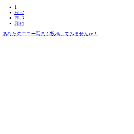
1
File2
File3
File4
あなたのエコー写真も投稿してみませんか！