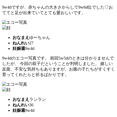
9w4dですが、赤ちゃんの大きさからして9w6d位でした♡︎お
ててと足が出来ていてとても愛おしいです。
おなまえ
ゆーちゃん
ねんれい
27
妊娠週
9w4d
9w4dのエコー写真です。 前回5w5dのときは分かりませんで
したが、 今回の双子だということが判明しました。 嬉しい
反面、不安な気持ちもありますが、お腹の子たちがすくすく
育ってくれたらと祈るばかりです。
おなまえ
ランラン
ねんれい
36
妊娠週
9w4d