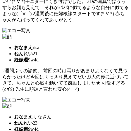
いい(*´∀`*)モニターにくぎ付けでした。 3Dの写真ではうっ
すらお顔も見えて、それがパパに似てるような自分に似てる
ような(゜∀゜) 2週間後に妊婦検診スタートです(*´∀`*) 赤ち
ゃんがんばってくれてありがとう。
おなまえ
risa
ねんれい
21
妊娠週
9w4d
2週間ぶりの診察。 前回の時は写りがあまりよくなくて見づ
らかったけど今回はくっきり見えてだいぶ人の形に近づいて
きて、ちゃんと心臓も動いてて感動しました★ 可愛すぎる
(≧∀≦) 先生に順調と言われ安心(^。^)
おなまえ
りなさん
ねんれい
23
妊娠週
9w4d