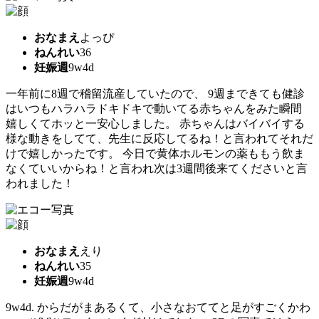
おなまえ
よっぴ
ねんれい
36
妊娠週
9w4d
一年前に8週で稽留流産していたので、 9週まできても健診
はいつもハラハラドキドキで動いてる赤ちゃんをみた瞬間
嬉しくてホッと一安心しました。 赤ちゃんはバイバイする
様な動きをしてて、先生に反応してるね！と言われてそれだ
けで嬉しかったです。 今日で黄体ホルモンの薬ももう飲ま
なくていいからね！と言われ次は3週間後来てくださいと言
われました！
おなまえ
えり
ねんれい
35
妊娠週
9w4d
9w4d. からだがまあるくて、小さなおててと足がすごくかわ