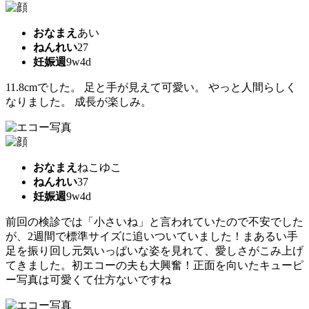
おなまえ
あい
ねんれい
27
妊娠週
9w4d
11.8cmでした。 足と手が見えて可愛い。 やっと人間らしく
なりました。 成長が楽しみ。
おなまえ
ねこゆこ
ねんれい
37
妊娠週
9w4d
前回の検診では「小さいね」と言われていたので不安でした
が、2週間で標準サイズに追いついていました！まあるい手
足を振り回し元気いっぱいな姿を見れて、愛しさがこみ上げ
てきました。初エコーの夫も大興奮！正面を向いたキューピ
ー写真は可愛くて仕方ないですね