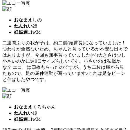
おなまえ
しの
ねんれい
28
妊娠週
11w3d
二週間ぶりの我が子は、約二倍(頭臀長)になっていました！
つわりが全然ないため、ちゃんと育っているか不安な日々で
はありますが、今回も無事育っていました(^^)大きさは少し
小さいのか11週0日サイズらしいです。小さいのは私似か
な？ エコーは四枚もらったのですが、うち二枚は横から見
たもので、足の屈伸運動が写っています♪これは足をピーン
と伸ばしたやつです。
おなまえ
くろちゃん
ねんれい
19
妊娠週
11w3d
38.7mmの可愛い天使。 2週間の間に急激成長をとげカメラ入