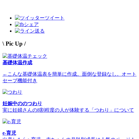
ツイート
シェア
送る
\ Pic Up /
基礎体温作成
←こんな基礎体温表を簡単に作成。面倒な登録なし。オート
セーブ機能付き
妊娠中ののつわり
実に妊婦さんの8割程度の人が体験する「つわり」について
e-育児