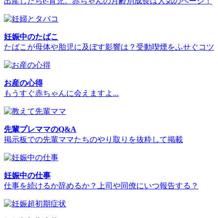
出産したらe-育児。赤ちゃんの月齢別成長は人気のページ！
妊娠中のたばこ
たばこが母体や胎児に及ぼす影響は？受動喫煙をふせぐコツ
お産の心得
もうすぐ赤ちゃんに会えますよ...
先輩プレママのQ&A
掲示板での先輩ママたちのやり取りを抜粋して掲載
妊娠中の仕事
仕事を続けるか辞めるか？上司や同僚にいつ報告する？