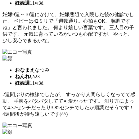
妊娠週
11w3d
妊娠9週～10週にかけて、妊娠悪阻で入院した後の健診でし
た。 ベビーは42ミリで「週数通り。心拍もOK。順調です
ね」と言われました。 何より嬉しい言葉です。 三人目の子
供です。 元気に育っているかいつも心配ですが、やっと、
少し安心できるかな。
おなまえ
なつみ
ねんれい
23
妊娠週
11w3d
2週間ぶりの検診でしたが、 すっかり人間らしくなってて感
動。 手脚をバタバタしてて可愛かったです。 測り方によっ
て4.37センチだったり3.85センチでしたが順調だそうです！
4週間後が待ち遠しいです(^^)