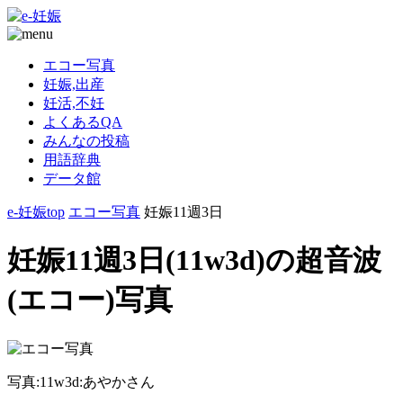
エコー写真
妊娠,出産
妊活,不妊
よくあるQA
みんなの投稿
用語辞典
データ館
e-妊娠top
エコー写真
妊娠11週3日
妊娠11週3日(11w3d)の超音波
(エコー)写真
写真:11w3d:あやかさん