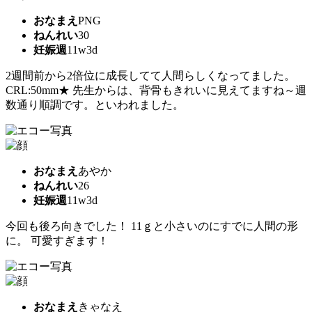
おなまえ
PNG
ねんれい
30
妊娠週
11w3d
2週間前から2倍位に成長してて人間らしくなってました。
CRL:50mm★ 先生からは、背骨もきれいに見えてますね～週
数通り順調です。といわれました。
おなまえ
あやか
ねんれい
26
妊娠週
11w3d
今回も後ろ向きでした！ 11ｇと小さいのにすでに人間の形
に。 可愛すぎます！
おなまえ
きゃなえ