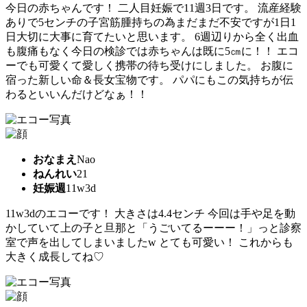
今日の赤ちゃんです！ 二人目妊娠で11週3日です。 流産経験
ありで5センチの子宮筋腫持ちの為まだまだ不安ですが1日1
日大切に大事に育てたいと思います。 6週辺りから全く出血
も腹痛もなく今日の検診では赤ちゃんは既に5㎝に！！ エコ
ーでも可愛くて愛しく携帯の待ち受けにしました。 お腹に
宿った新しい命＆長女宝物です。 パパにもこの気持ちが伝
わるといいんだけどなぁ！！
おなまえ
Nao
ねんれい
21
妊娠週
11w3d
11w3dのエコーです！ 大きさは4.4センチ 今回は手や足を動
かしていて上の子と旦那と「うごいてるーーー！」っと診察
室で声を出してしまいましたw とても可愛い！ これからも
大きく成長してね♡