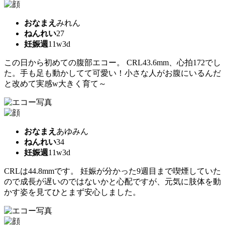
おなまえ
みれん
ねんれい
27
妊娠週
11w3d
この日から初めての腹部エコー。 CRL43.6mm、心拍172でし
た。手も足も動かしてて可愛い！小さな人がお腹にいるんだ
と改めて実感w大きく育て～
おなまえ
あゆみん
ねんれい
34
妊娠週
11w3d
CRLは44.8mmです。 妊娠が分かった9週目まで喫煙していた
ので成長が遅いのではないかと心配ですが、元気に肢体を動
かす姿を見てひとまず安心しました。