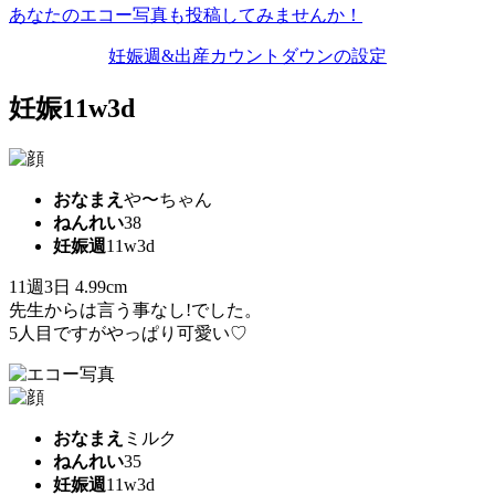
あなたのエコー写真も投稿してみませんか！
妊娠週&出産カウントダウンの設定
妊娠11w3d
おなまえ
や〜ちゃん
ねんれい
38
妊娠週
11w3d
11週3日 4.99cm
先生からは言う事なし!でした。
5人目ですがやっぱり可愛い♡
おなまえ
ミルク
ねんれい
35
妊娠週
11w3d