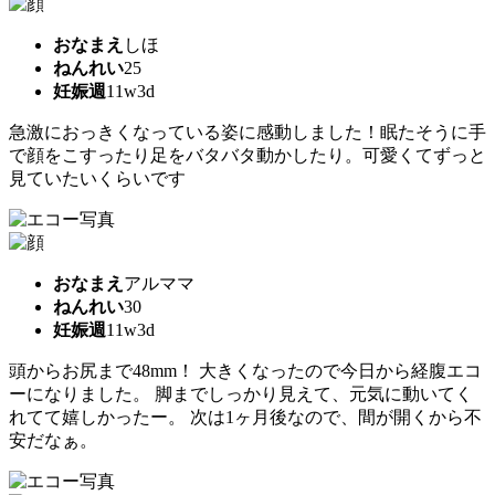
おなまえ
しほ
ねんれい
25
妊娠週
11w3d
急激におっきくなっている姿に感動しました！眠たそうに手
で顔をこすったり足をバタバタ動かしたり。可愛くてずっと
見ていたいくらいです
おなまえ
アルママ
ねんれい
30
妊娠週
11w3d
頭からお尻まで48mm！ 大きくなったので今日から経腹エコ
ーになりました。 脚までしっかり見えて、元気に動いてく
れてて嬉しかったー。 次は1ヶ月後なので、間が開くから不
安だなぁ。