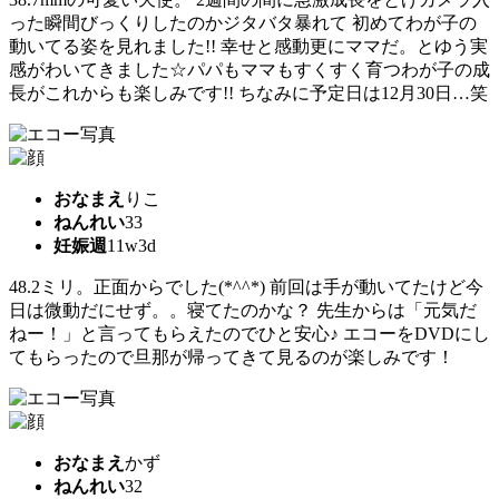
った瞬間びっくりしたのかジタバタ暴れて 初めてわが子の
動いてる姿を見れました!! 幸せと感動更にママだ。とゆう実
感がわいてきました☆パパもママもすくすく育つわが子の成
長がこれからも楽しみです!! ちなみに予定日は12月30日…笑
おなまえ
りこ
ねんれい
33
妊娠週
11w3d
48.2ミリ。正面からでした(*^^*) 前回は手が動いてたけど今
日は微動だにせず。。寝てたのかな？ 先生からは「元気だ
ねー！」と言ってもらえたのでひと安心♪ エコーをDVDにし
てもらったので旦那が帰ってきて見るのが楽しみです！
おなまえ
かず
ねんれい
32