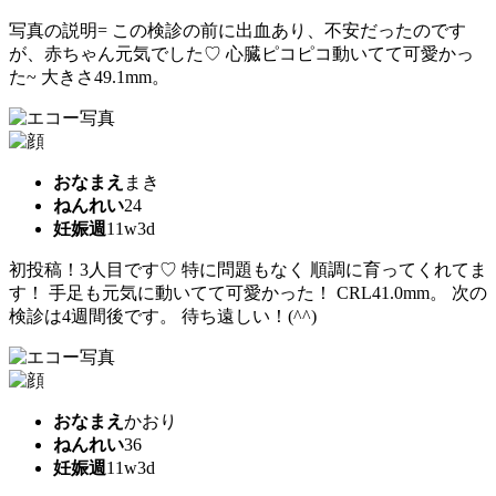
写真の説明= この検診の前に出血あり、不安だったのです
が、赤ちゃん元気でした♡ 心臓ピコピコ動いてて可愛かっ
た~ 大きさ49.1mm。
おなまえ
まき
ねんれい
24
妊娠週
11w3d
初投稿！3人目です♡ 特に問題もなく 順調に育ってくれてま
す！ 手足も元気に動いてて可愛かった！ CRL41.0mm。 次の
検診は4週間後です。 待ち遠しい！(^^)
おなまえ
かおり
ねんれい
36
妊娠週
11w3d