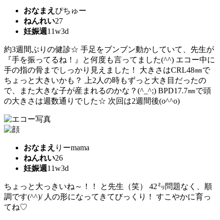
おなまえ
ぴちゅー
ねんれい
27
妊娠週
11w3d
約3週間ぶりの健診☆ 手足をブンブン動かしていて、先生が
『手を振ってるね！』と何度も言ってました(^^) エコー中に
手の指の骨までしっかり見えました！ 大きさはCRL48㎜で
ちょっと大きいかも？ 上2人の時もずっと大き目だったの
で、また大きな子が産まれるのかな？(^_^;) BPD17.7㎜で頭
の大きさは週数通りでした☆ 次回は2週間後(o^^o)
おなまえ
りーmama
ねんれい
26
妊娠週
11w3d
ちょっと大っきいね～！！ と先生（笑） 42㍉問題なく、順
調です(^^)/ 人の形になってきてびっくり！ すこやかに育っ
てね♡