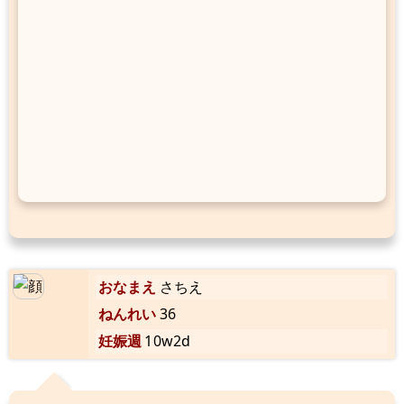
おなまえ
さちえ
ねんれい
36
妊娠週
10w2d