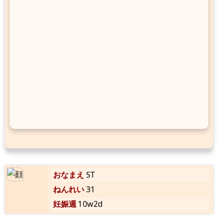
おなまえ
ST
ねんれい
31
妊娠週
10w2d