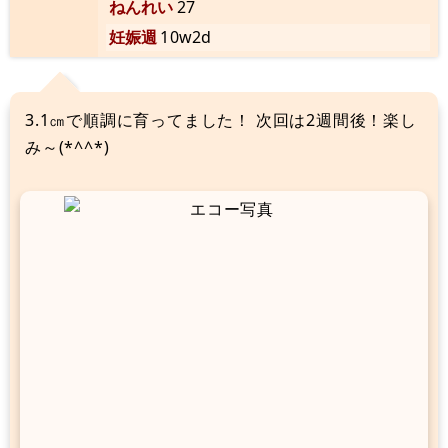
ねんれい
27
妊娠週
10w2d
3.1㎝で順調に育ってました！ 次回は2週間後！楽し
み～(*^^*)