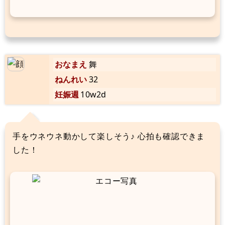
おなまえ
舞
ねんれい
32
妊娠週
10w2d
手をウネウネ動かして楽しそう♪ 心拍も確認できま
した！