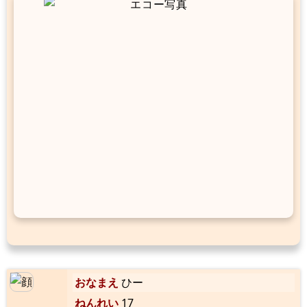
おなまえ
ひー
ねんれい
17