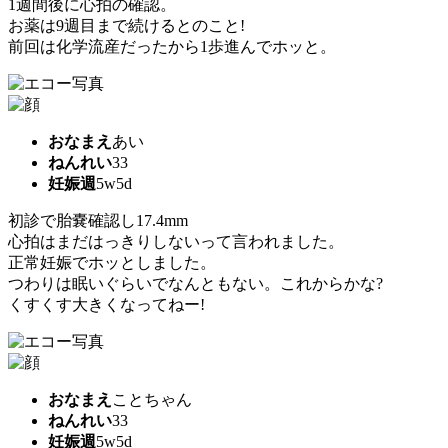
1週間後に心拍の確認。
お薬は9週目まで続けるとのこと!
前回は化学流産だったから1歩進んでホッと。
おなまえ
あい
ねんれい
33
妊娠週
5w5d
初診で胎嚢確認し17.4mm
心拍はまだはっきりしないって言われました。
正常妊娠でホッとしました。
つわりは眠いぐらいでなんともない。これからかな?
くすくす大きくなってねー!
おなまえ
ことちゃん
ねんれい
33
妊娠週
5w5d