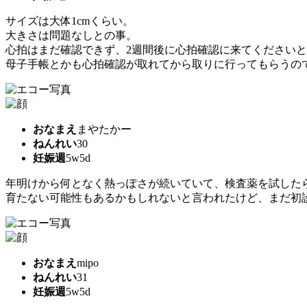
サイズは大体1cmくらい。
大きさは問題なしとの事。
心拍はまだ確認できず、2週間後に心拍確認に来てください
母子手帳とかも心拍確認が取れてから取りに行ってもらうの
おなまえ
まやたかー
ねんれい
30
妊娠週
5w5d
年明けから何となく熱っぽさが続いていて、検査薬を試したらす
育たない可能性もあるかもしれないと言われたけど、まだ初診
おなまえ
mipo
ねんれい
31
妊娠週
5w5d