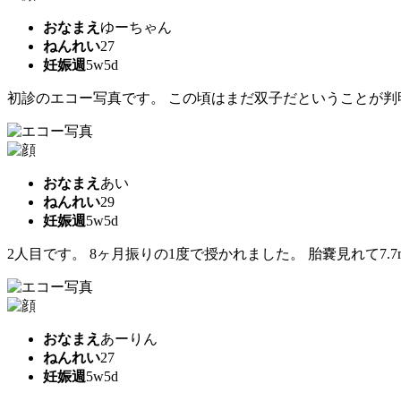
おなまえ
ゆーちゃん
ねんれい
27
妊娠週
5w5d
初診のエコー写真です。 この頃はまだ双子だということが判
おなまえ
あい
ねんれい
29
妊娠週
5w5d
2人目です。 8ヶ月振りの1度で授かれました。 胎嚢見れて7.
おなまえ
あーりん
ねんれい
27
妊娠週
5w5d