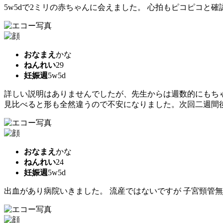
5w5dで2ミリの赤ちゃんに会えました。 心拍もピコピコと確認
おなまえ
かな
ねんれい
29
妊娠週
5w5d
詳しい説明はありませんでしたが、先生からは週数的にもち
見比べると形も全然違うので不安になりました。次回二週間
おなまえ
かな
ねんれい
24
妊娠週
5w5d
出血があり病院いきました。 流産ではないですが 子宮頸管