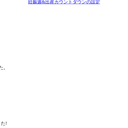
妊娠週&出産カウントダウンの設定
た。
た!