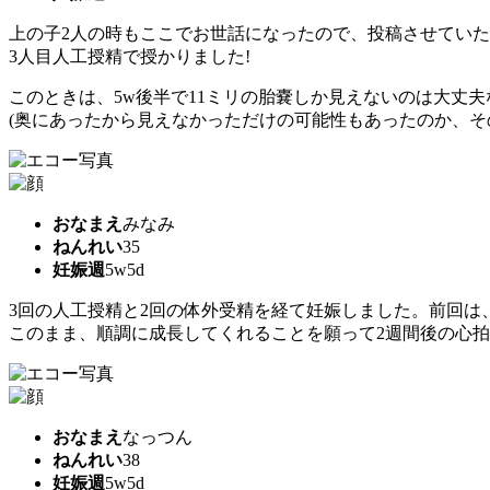
上の子2人の時もここでお世話になったので、投稿させてい
3人目人工授精で授かりました!
このときは、5w後半で11ミリの胎嚢しか見えないのは大丈
(奥にあったから見えなかっただけの可能性もあったのか、そ
おなまえ
みなみ
ねんれい
35
妊娠週
5w5d
3回の人工授精と2回の体外受精を経て妊娠しました。前回は
このまま、順調に成長してくれることを願って2週間後の心拍
おなまえ
なっつん
ねんれい
38
妊娠週
5w5d