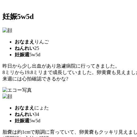
妊娠5w5d
おなまえ
りんご
ねんれい
25
妊娠週
5w5d
昨日から少し出血があり急遽病院に行ってきました。
8ミリから19.8ミリまで成長していました。卵黄嚢も見えまし
来週には心拍確認できるかな?
おなまえ
にょた
ねんれい
34
妊娠週
5w5d
胎嚢は約1cmで順調に育っていて、卵黄嚢もクッキリ見えまし