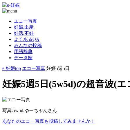
エコー写真
妊娠,出産
妊活,不妊
よくあるQA
みんなの投稿
用語辞典
データ館
e-妊娠top
エコー写真
妊娠5週5日
妊娠5週5日(5w5d)の超音波(
写真:5w5d:ゆーちゃんさん
あなたのエコー写真も投稿してみませんか！