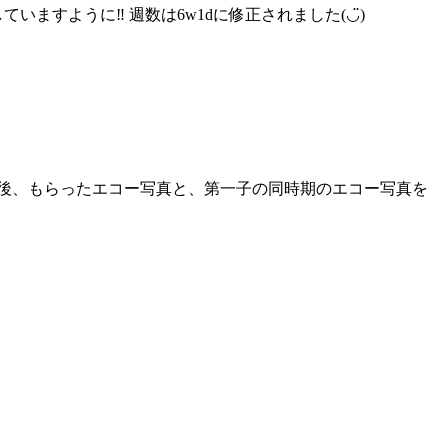
すように‼︎ 週数は6w1dに修正されました(◡̈)
後、もらったエコー写真と、第一子の同時期のエコー写真を