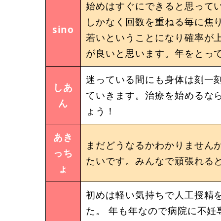
始めはすぐにできると思ってい
しかなく回数を重ねる毎に焦
sino
若いということになり確率が
が良いと思います。年をとっ
迷っている間にも身体は刻一
しあ
ていきます。治療を始めるな
ん
ょう！
あき
まだどうなるかわかりません
っち
たいです。みんなで頑張れる
ょ
初めは軽い気持ちで人工授精
た。 年も年なので病院に不妊