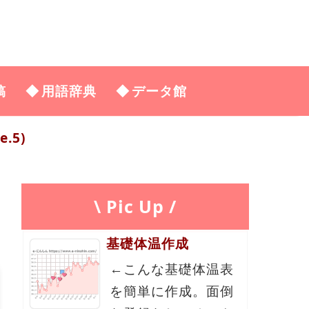
稿
用語辞典
データ館
.5)
\ Pic Up /
基礎体温作成
←こんな基礎体温表
を簡単に作成。面倒