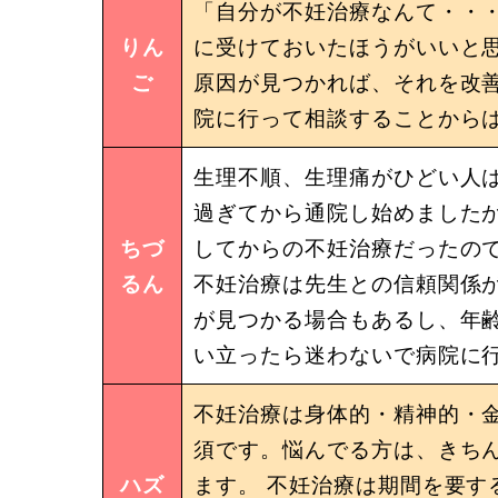
「自分が不妊治療なんて・・
りん
に受けておいたほうがいいと思
ご
原因が見つかれば、それを改善
院に行って相談することから
生理不順、生理痛がひどい人は
過ぎてから通院し始めました
ちづ
してからの不妊治療だったの
るん
不妊治療は先生との信頼関係
が見つかる場合もあるし、年
い立ったら迷わないで病院に
不妊治療は身体的・精神的・金
須です。悩んでる方は、きちん
ハズ
ます。 不妊治療は期間を要す