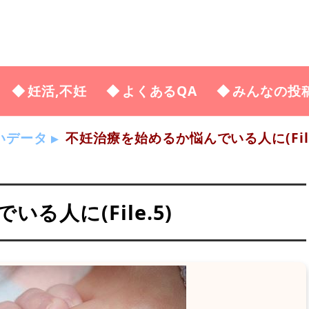
妊活,不妊
よくあるQA
みんなの投
いデータ
不妊治療を始めるか悩んでいる人に(File
る人に(File.5)