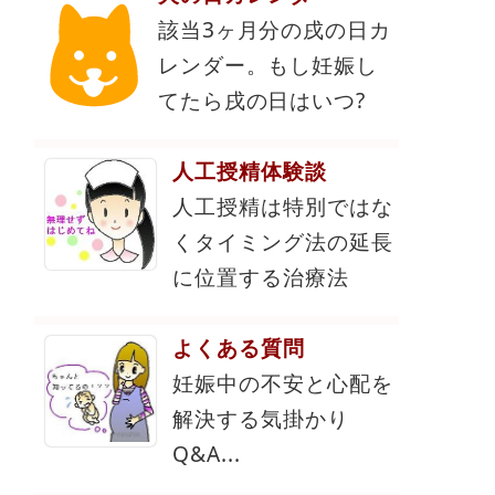
該当3ヶ月分の戌の日カ
レンダー。もし妊娠し
てたら戌の日はいつ?
人工授精体験談
人工授精は特別ではな
くタイミング法の延長
に位置する治療法
よくある質問
妊娠中の不安と心配を
解決する気掛かり
Q&A...