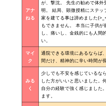
が、撃沈。 先生の勧めで体外
アナ
明。 結局、顕微授精にステッ
ねる
家を建てる事は諦めました(>_
もできません。 本当に子供が
し、痛いし、金銭的にも人間的
い。
マイ
通院できる環境にあるならば
ク
間だけ、精神的に辛い時間が
少しでも不安を感じているな
みる
した方がいいと思いました。
く
自分の経験で強く感じました
ます。