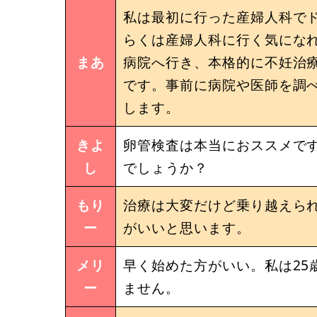
私は最初に行った産婦人科で
らくは産婦人科に行く気にな
まあ
病院へ行き、本格的に不妊治
です。事前に病院や医師を調
します。
きよ
卵管検査は本当におススメで
し
でしょうか？
もり
治療は大変だけど乗り越えら
ー
がいいと思います。
メリ
早く始めた方がいい。私は25
ー
ません。