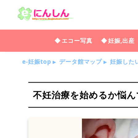
エコー写真
妊娠,出産
e-妊娠top
データ館マップ
妊娠した
不妊治療を始めるか悩んでい