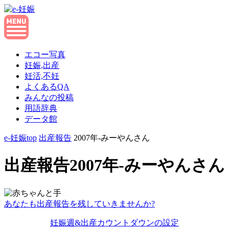
エコー写真
妊娠,出産
妊活,不妊
よくあるQA
みんなの投稿
用語辞典
データ館
e-妊娠top
出産報告
2007年-みーやんさん
出産報告2007年-みーやんさん
あなたも出産報告を残していきませんか?
妊娠週&出産カウントダウンの設定