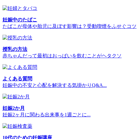
妊娠中のたばこ
たばこが母体や胎児に及ぼす影響は？受動喫煙をふせぐコツ
授乳の方法
赤ちゃんだって最初はおっぱいを飲むことがヘタクソ
よくある質問
妊娠中の不安と心配を解決する気掛かりQ&A...
妊娠2か月
妊娠2ヶ月に関わる出来事を1週ごとに...
10代のための妊娠講座