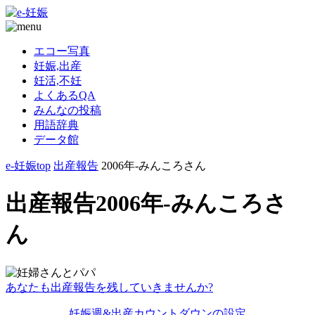
エコー写真
妊娠,出産
妊活,不妊
よくあるQA
みんなの投稿
用語辞典
データ館
e-妊娠top
出産報告
2006年-みんころさん
出産報告2006年-みんころさ
ん
あなたも出産報告を残していきませんか?
妊娠週&出産カウントダウンの設定