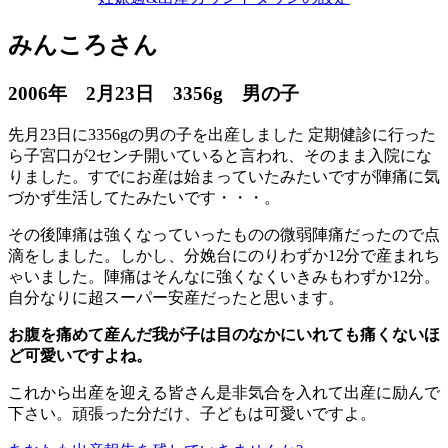
みんころさん
2006年 2月23日 3356g 男の子
先月23日に3356gの男の子を出産しました 定期健診に行った
ら子宮口が2センチ開いていると言われ、そのまま入院にな
りました。すでにお産は始まっていたみたいですが陣痛に気
づかず生活してたみたいです・・・。
その後陣痛は強くなっていったものの微弱陣痛だったので点
滴をしました。しかし、分娩台にのりわずか12分で産まれち
ゃいました。陣痛はそんなに強くなくいきみもわずか12分。
自分なりに超スーパー安産だったと思います。
お腹を痛めて産んだ我が子は目のなかにいれても痛くないほ
ど可愛いですよね。
これから出産を迎える皆さん是非気合を入れて出産に励んで
下さい。頑張った分だけ、子どもは可愛いですよ。