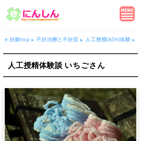
e-妊娠top
不妊治療と不妊症
人工授精(AIH)体験
人工授精体験談 いちごさん