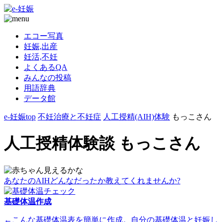
エコー写真
妊娠,出産
妊活,不妊
よくあるQA
みんなの投稿
用語辞典
データ館
e-妊娠top
不妊治療と不妊症
人工授精(AIH)体験
もっこさん
人工授精体験談 もっこさん
あなたのAIHどんなだったか教えてくれませんか?
基礎体温作成
←こんな基礎体温表を簡単に作成。自分の基礎体温と妊娠し