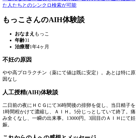
た人たちとのシンクロ検索が可能
もっこさんのAIH体験談
おなまえ
もっこ
年齢
31
治療暦
1年4ヶ月
不妊の原因
やや高プロラクチン（薬にて値は既に安定）。あとは特に原
因なし
人工授精(AIH)体験談
二日前の夜にＨＣＧにて36時間後の排卵を促し、当日精子を
1時間程かけて濃縮し、ＡＩＨ。5分じっとしていて終了。痛
み全くなし、一瞬の出来事。13000円。3回目のＡＩＨにて妊
娠。
これからの人への感想とメッセージ