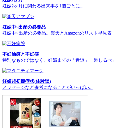
妊娠2ヶ月に関わる出来事を1週ごとに...
妊娠中~出産の必要品
妊娠中~出産の必要品。楽天とAmazonのリスト早見表
不妊治療と不妊症
特別なものではなく、妊娠までの「近道」「道しるべ」
妊娠超初期症状(体験談)
メッセージなど参考になることがいっぱい...