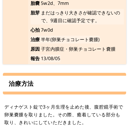
胎嚢
5w2d、7mm
胎芽
まだはっきり大きさが確認できないの
で、9週目に確認予定です。
心拍
7w0d
治療
半年(卵巣チョコレート嚢腫)
原因
子宮内膜症・卵巣チョコレート嚢腫
報告
13/08/05
治療方法
ディナゲスト錠で3ヶ月生理を止めた後、腹腔鏡手術で
卵巣嚢腫を取りました。その際、癒着している部分も
取り、きれいにしていただきました。