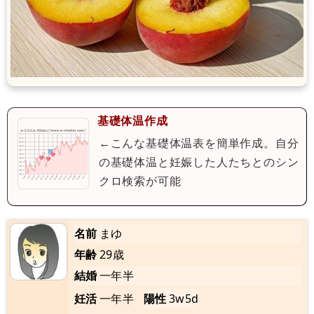
基礎体温作成
←こんな基礎体温表を簡単作成。自分
の基礎体温と妊娠した人たちとのシン
クロ検索が可能
名前
まゆ
年齢
29歳
結婚
一年半
妊活
一年半
陽性
3w5d