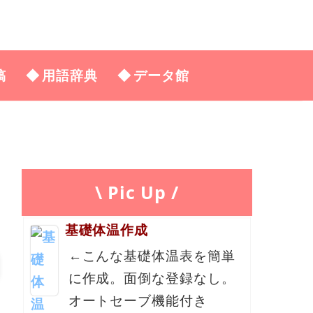
稿
用語辞典
データ館
\ Pic Up /
基礎体温作成
←こんな基礎体温表を簡単
に作成。面倒な登録なし。
オートセーブ機能付き