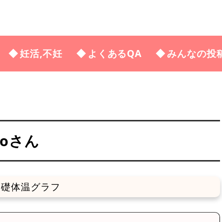
妊活,不妊
よくあるQA
みんなの投
noさん