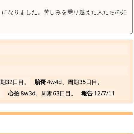
うになりました。苦しみを乗り越えた人たちの妊
周期32日目。
胎嚢
4w4d、周期35日目。
。
心拍
8w3d、周期63日目。
報告
12/7/11