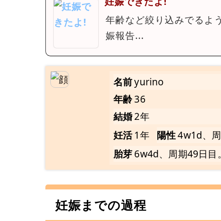
妊娠できたよ!
年齢など絞り込みでるよ
娠報告...
名前
yurino
年齢
36
結婚
2年
妊活
1年
陽性
4w1d、
胎芽
6w4d、周期49日目
妊娠までの過程