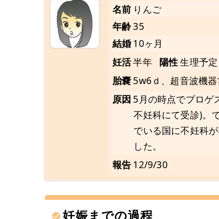
名前
りんご
年齢
35
結婚
10ヶ月
妊活
半年
陽性
生理予定
胎嚢
5w6ｄ、超音波機
原因
5月の時点でプロゲ
不妊科にて受診)。
でいる国に不妊科が
した。
報告
12/9/30
妊娠までの過程