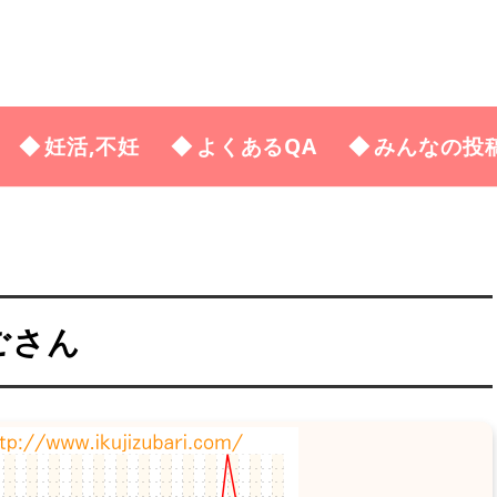
妊活,不妊
よくあるQA
みんなの投
ごさん