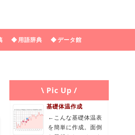
稿
用語辞典
データ館
\ Pic Up /
基礎体温作成
←こんな基礎体温表
を簡単に作成。面倒