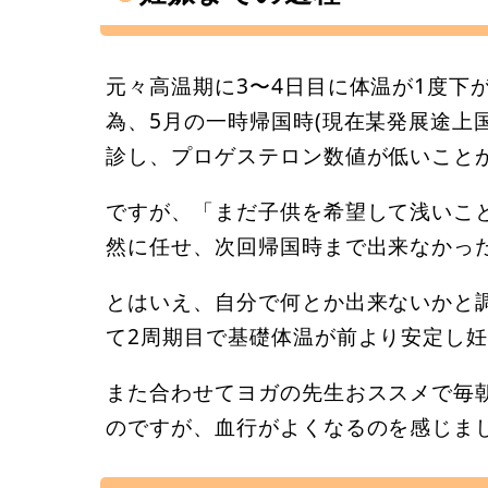
元々高温期に3〜4日目に体温が1度下
為、5月の一時帰国時(現在某発展途上
診し、プロゲステロン数値が低いこと
ですが、「まだ子供を希望して浅いこ
然に任せ、次回帰国時まで出来なかっ
とはいえ、自分で何とか出来ないかと
て2周期目で基礎体温が前より安定し
また合わせてヨガの先生おススメで毎朝
のですが、血行がよくなるのを感じま