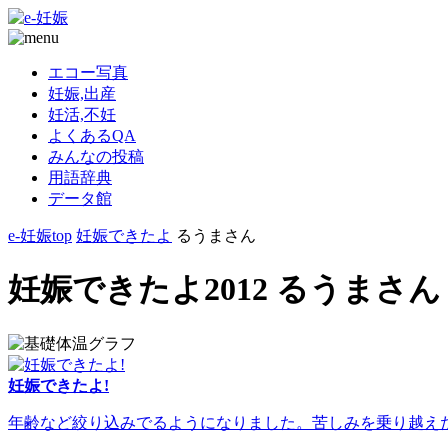
エコー写真
妊娠,出産
妊活,不妊
よくあるQA
みんなの投稿
用語辞典
データ館
e-妊娠top
妊娠できたよ
るうまさん
妊娠できたよ2012 るうまさん
妊娠できたよ!
年齢など絞り込みでるようになりました。苦しみを乗り越えた人