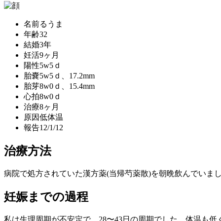
名前
るうま
年齢
32
結婚
3年
妊活
9ヶ月
陽性
5w5ｄ
胎嚢
5w5ｄ、17.2mm
胎芽
8w0ｄ、15.4mm
心拍
8w0ｄ
治療
8ヶ月
原因
低体温
報告
12/1/12
治療方法
病院で処方されていた漢方薬(当帰芍薬散)を朝晩飲んでいま
妊娠までの過程
私は生理周期が不安定で、28〜43日の周期でした。体温も