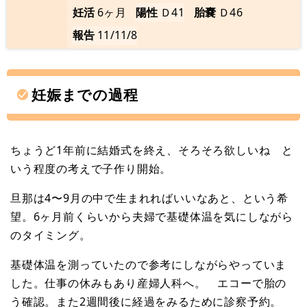
妊活
6ヶ月
陽性
Ｄ41
胎嚢
Ｄ46
報告
11/11/8
妊娠までの過程
ちょうど1年前に結婚式を終え、そろそろ欲しいね と
いう程度の考えで子作り開始。
旦那は4〜9月の中で生まれればいいなあと、という希
望。6ヶ月前くらいから夫婦で基礎体温を気にしながら
のタイミング。
基礎体温を測っていたので参考にしながらやっていま
した。仕事の休みもあり産婦人科へ。 エコーで胎の
う確認。また2週間後に経過をみるために診察予約。