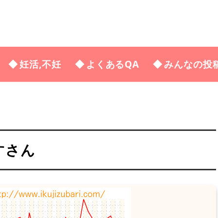
妊活,不妊
よくあるQA
みんなの投
すさん