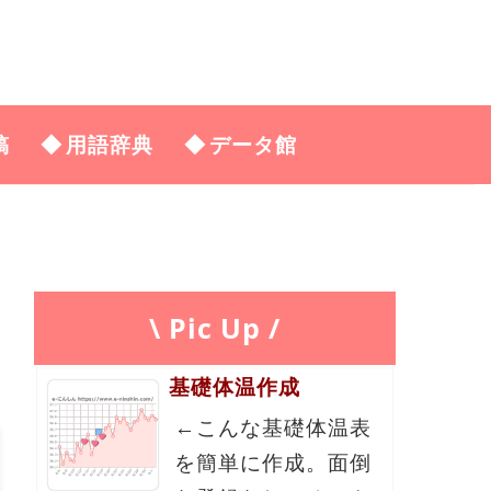
稿
用語辞典
データ館
\ Pic Up /
基礎体温作成
←こんな基礎体温表
を簡単に作成。面倒