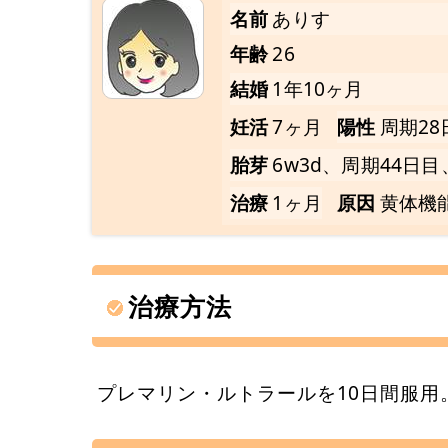
名前
ありす
年齢
26
結婚
1年10ヶ月
妊活
7ヶ月
陽性
周期28
胎芽
6w3d、周期44日目
治療
1ヶ月
原因
黄体機
治療方法
プレマリン・ルトラールを10日間服用