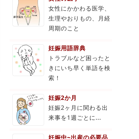
女性にかかわる医学、
生理やおりもの、月経
周期のこと
妊娠用語辞典
トラブルなど困ったと
きにいち早く単語を検
索！
妊娠2か月
妊娠2ヶ月に関わる出
来事を1週ごとに...
妊娠中~出産の必要品