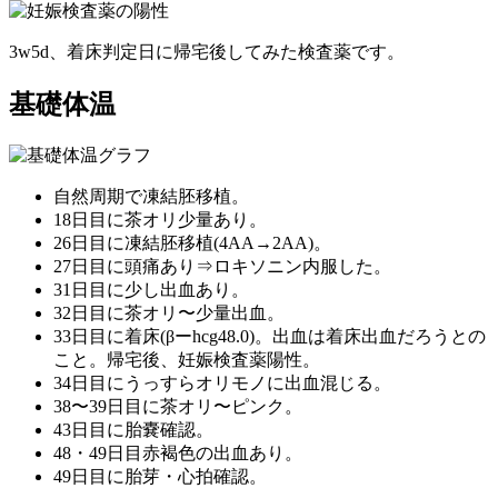
3w5d、着床判定日に帰宅後してみた検査薬です。
基礎体温
自然周期で凍結胚移植。
18日目に茶オリ少量あり。
26日目に凍結胚移植(4AA→2AA)。
27日目に頭痛あり⇒ロキソニン内服した。
31日目に少し出血あり。
32日目に茶オリ〜少量出血。
33日目に着床(βーhcg48.0)。出血は着床出血だろうとの
こと。帰宅後、妊娠検査薬陽性。
34日目にうっすらオリモノに出血混じる。
38〜39日目に茶オリ〜ピンク。
43日目に胎嚢確認。
48・49日目赤褐色の出血あり。
49日目に胎芽・心拍確認。