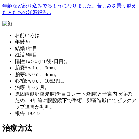
年齢など絞り込みでるようになりました。苦しみを乗り越え
た人たちの妊娠報告...
名前
いろは
年齢
30
結婚
3年目
妊活
3年目
陽性
3w5ｄ(ET後7日目)。
胎嚢
5ｗ1ｄ、9mm。
胎芽
6ｗ0ｄ、4mm。
心拍
6ｗ0ｄ、105BPH。
治療
1年6ヶ月。
原因
両側卵巣嚢腫(チョコレート嚢腫)と子宮内膜症の
ため、4年前に腹腔鏡下で手術。卵管造影にてピックア
ップ障害が判明。
報告
11/9/19
治療方法