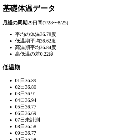
基礎体温データ
月経の周期
29日間(7/28〜8/25)
平均の体温
36.78度
低温期平均
36.62度
高温期平均
36.84度
高低温の差
0.22度
低温期
01日
36.89
02日
36.80
03日
36.91
04日
36.94
05日
36.77
06日
36.69
07日
未計測
08日
36.58
09日
36.77
10日
36.58