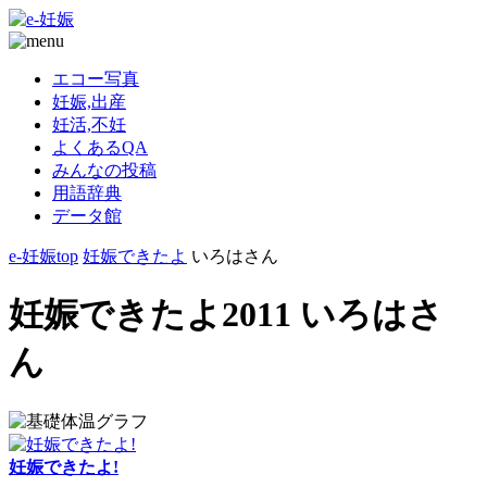
エコー写真
妊娠,出産
妊活,不妊
よくあるQA
みんなの投稿
用語辞典
データ館
e-妊娠top
妊娠できたよ
いろはさん
妊娠できたよ2011 いろはさ
ん
妊娠できたよ!