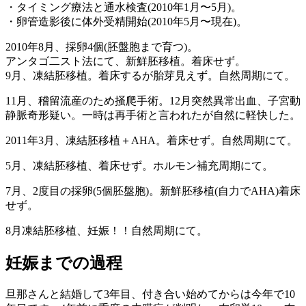
・タイミング療法と通水検査(2010年1月〜5月)。
・卵管造影後に体外受精開始(2010年5月〜現在)。
2010年8月、採卵4個(胚盤胞まで育つ)。
アンタゴ二スト法にて、新鮮胚移植。着床せず。
9月、凍結胚移植。着床するが胎芽見えず。自然周期にて。
11月、稽留流産のため掻爬手術。12月突然異常出血、子宮動
静脈奇形疑い。一時は再手術と言われたが自然に軽快した。
2011年3月、凍結胚移植＋AHA。着床せず。自然周期にて。
5月、凍結胚移植、着床せず。ホルモン補充周期にて。
7月、2度目の採卵(5個胚盤胞)。新鮮胚移植(自力でAHA)着床
せず。
8月凍結胚移植、妊娠！！自然周期にて。
妊娠までの過程
旦那さんと結婚して3年目、付き合い始めてからは今年で10