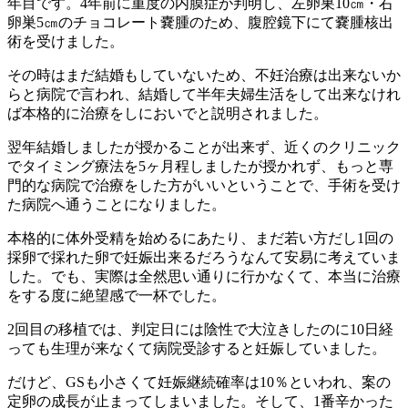
年目です。4年前に重度の内膜症が判明し、左卵巣10㎝・右
卵巣5㎝のチョコレート嚢腫のため、腹腔鏡下にて嚢腫核出
術を受けました。
その時はまだ結婚もしていないため、不妊治療は出来ないか
らと病院で言われ、結婚して半年夫婦生活をして出来なけれ
ば本格的に治療をしにおいでと説明されました。
翌年結婚しましたが授かることが出来ず、近くのクリニック
でタイミング療法を5ヶ月程しましたが授かれず、もっと専
門的な病院で治療をした方がいいということで、手術を受け
た病院へ通うことになりました。
本格的に体外受精を始めるにあたり、まだ若い方だし1回の
採卵で採れた卵で妊娠出来るだろうなんて安易に考えていま
した。でも、実際は全然思い通りに行かなくて、本当に治療
をする度に絶望感で一杯でした。
2回目の移植では、判定日には陰性で大泣きしたのに10日経
っても生理が来なくて病院受診すると妊娠していました。
だけど、GSも小さくて妊娠継続確率は10％といわれ、案の
定卵の成長が止まってしまいました。そして、1番辛かった