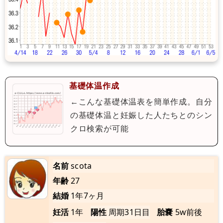
基礎体温作成
←こんな基礎体温表を簡単作成。自分
の基礎体温と妊娠した人たちとのシン
クロ検索が可能
名前
scota
年齢
27
結婚
1年7ヶ月
妊活
1年
陽性
周期31日目
胎嚢
5w前後