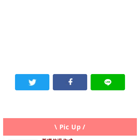
\ Pic Up /