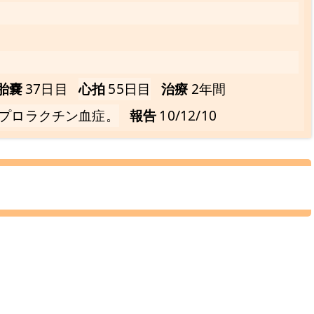
胎嚢
37日目
心拍
55日目
治療
2年間
プロラクチン血症。
報告
10/12/10