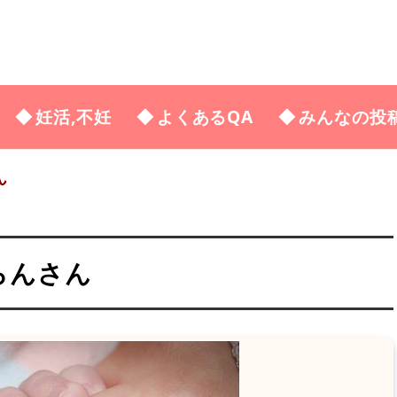
妊活,不妊
よくあるQA
みんなの投
ん
らんさん