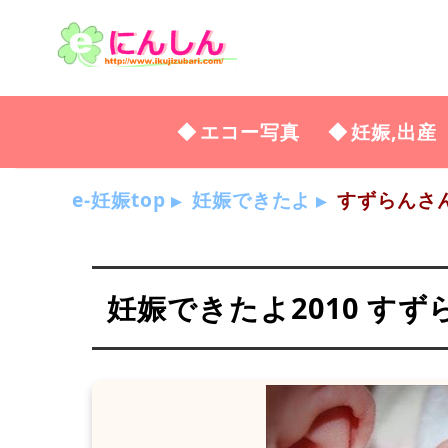
エコー写真
妊娠,出産
e-妊娠top
妊娠できたよ
すずらんさ
妊娠できたよ2010 すず