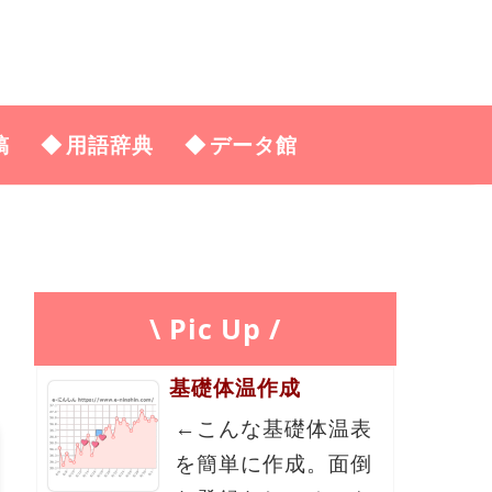
稿
用語辞典
データ館
\ Pic Up /
基礎体温作成
←こんな基礎体温表
を簡単に作成。面倒