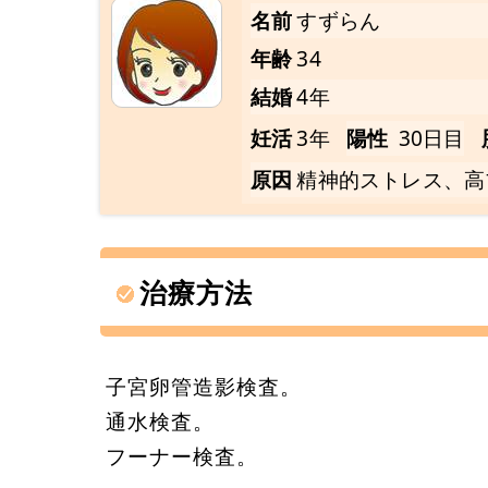
名前
すずらん
年齢
34
結婚
4年
妊活
3年
陽性
30日目
原因
精神的ストレス、高
治療方法
子宮卵管造影検査。
通水検査。
フーナー検査。