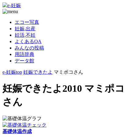
エコー写真
妊娠,出産
妊活,不妊
よくあるQA
みんなの投稿
用語辞典
データ館
e-妊娠top
妊娠できたよ
マミポコさん
妊娠できたよ2010 マミポコ
さん
基礎体温作成