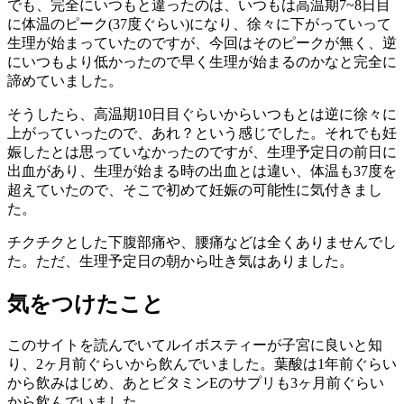
でも、完全にいつもと違ったのは、いつもは高温期7~8日目
に体温のピーク(37度ぐらい)になり、徐々に下がっていって
生理が始まっていたのですが、今回はそのピークが無く、逆
にいつもより低かったので早く生理が始まるのかなと完全に
諦めていました。
そうしたら、高温期10日目ぐらいからいつもとは逆に徐々に
上がっていったので、あれ？という感じでした。それでも妊
娠したとは思っていなかったのですが、生理予定日の前日に
出血があり、生理が始まる時の出血とは違い、体温も37度を
超えていたので、そこで初めて妊娠の可能性に気付きまし
た。
チクチクとした下腹部痛や、腰痛などは全くありませんでし
た。ただ、生理予定日の朝から吐き気はありました。
気をつけたこと
このサイトを読んでいてルイボスティーが子宮に良いと知
り、2ヶ月前ぐらいから飲んでいました。葉酸は1年前ぐらい
から飲みはじめ、あとビタミンEのサプリも3ヶ月前ぐらい
から飲んでいました。