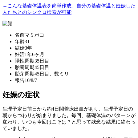
←こんな基礎体温表を簡単作成。自分の基礎体温と妊娠した
人たちとのシンクロ検索が可能
名前
マミポコ
年齢
31
結婚
3年
妊活
1年6ヶ月
陽性
周期35日目
胎嚢
周期45日目
胎芽
周期45日目、数ミリ
報告
10/8/7
妊娠の症状
生理予定日前日から約4日間着床出血があり、生理予定日の
朝からつわりが始まりました。毎回、基礎体温のパターンが
変わり、いつも今回はこそは？と思って残念な結果に終わっ
ていました。