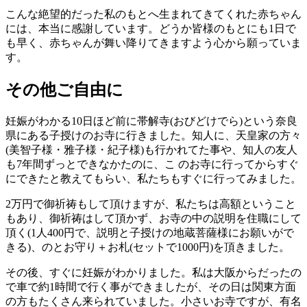
こんな絶望的だった私のもとへ生まれてきてくれた赤ちゃん
には、本当に感謝しています。どうか皆様のもとにも1日で
も早く、赤ちゃんが舞い降りてきますよう心から願っていま
す。
その他ご自由に
妊娠がわかる10日ほど前に帯解寺(おびどけでら)という奈良
県にある子授けのお寺に行きました。知人に、天皇家の方々
(美智子様・雅子様・紀子様)も行かれてた事や、知人の友人
も7年間ずっとできなかたのに、こ のお寺に行ってからすぐ
にできたと教えてもらい、私たちもすぐに行ってみました。
2万円で御祈祷もして頂けますが、私たちは高額ということ
もあり、御祈祷はして頂かず、お寺の中の説明を住職にして
頂く(1人400円で、説明と子授けの地蔵菩薩様にお願いがで
きる)、のとお守り＋お札(セットで1000円)を頂きました。
その後、すぐに妊娠がわかりました。私は大阪からだったの
で車で約1時間で行く事ができましたが、その日は関東方面
の方もたくさん来られていました。小さいお寺ですが、有名