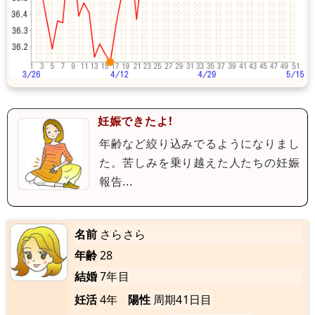
妊娠できたよ!
年齢など絞り込みでるようになりまし
た。苦しみを乗り越えた人たちの妊娠
報告...
名前
さらさら
年齢
28
結婚
7年目
妊活
4年
陽性
周期41日目