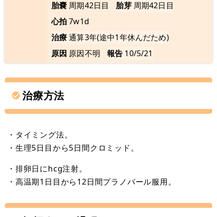
胎嚢
周期42日目
胎芽
周期42日目
心拍
7w1d
治療
通算3年(途中1年休んだため)
原因
原因不明
報告
10/5/21
治療方法
・タイミング法。
・生理5日目から5日間クロミッド。
・排卵日にhcg注射。
・高温期1日目から12日間プラノバール服用。