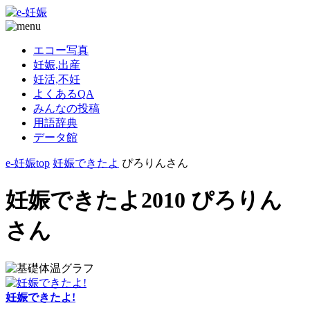
エコー写真
妊娠,出産
妊活,不妊
よくあるQA
みんなの投稿
用語辞典
データ館
e-妊娠top
妊娠できたよ
ぴろりんさん
妊娠できたよ2010 ぴろりん
さん
妊娠できたよ!