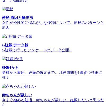
セーブ機能付き
便秘 原因と解消法
女性が慢性的に悩みがちな便秘について。便秘のパターンと
原因
e-妊娠 データ館
e-妊娠で行ったアンケートのデータ公開...
妊娠1か月
受精から着床、妊娠の確定まで。月経周期を1週ずつ詳細に
説明
赤ちゃんが欲しい
今すぐ始める妊活、赤ちゃんが欲しい、妊娠したいと思った
ら