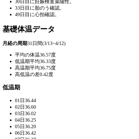
30日目に妊娠検査薬陽性。
33日目に胎のう確認。
49日目に心拍確認。
基礎体温データ
月経の周期
31日間(3/13~4/12)
平均の体温
36.57度
低温期平均
36.33度
高温期平均
36.75度
高低温の差
0.42度
低温期
01日
36.44
02日
36.60
03日
36.02
04日
36.25
05日
36.20
06日
36.42