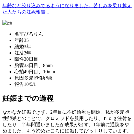
年齢など絞り込みでるようになりました。苦しみを乗り越え
た人たちの妊娠報告...
名前
ぴろりん
年齢
35
結婚
3年
妊活
3年
陽性
30日目
胎嚢
33日目、8mm
心拍
49日目、10mm
原因
多嚢胞性卵巣
報告
10/5/1
妊娠までの過程
なかなか妊娠できず、2年目に不妊治療を開始。私が多嚢胞
性卵巣とのことで、クロミッドを服用したり、ｈｃｇ注射を
したり、半年間通いましたが成果が出ず、1年前に通院をや
めました。もう諦めたころに妊娠してびっくりしています。