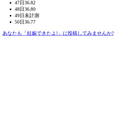
47日
36.82
48日
36.80
49日
未計測
50日
36.77
あなたも「妊娠できたよ!」に投稿してみませんか?