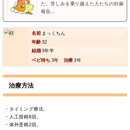
た。苦しみを乗り越えた人たちの妊娠
報告...
名前
まっくちん
年齢
32
結婚
3年半
ベビ待ち
3年
治療
3年
治療方法
・タイミング療法。
・人工授精8回。
・体外受精2回。