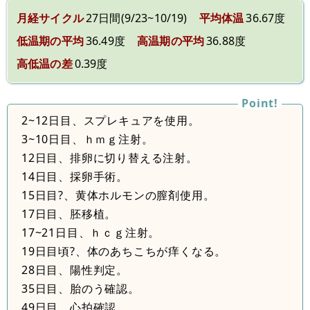
月経サイクル
27日間(9/23~10/19)
平均体温
36.67度
低温期の平均
36.49度
高温期の平均
36.88度
高低温の差
0.39度
2~12日目、スプレキュアを使用。
3~10日目、ｈｍｇ注射。
12日目、排卵に切り替える注射。
14日目、採卵手術。
15日目?、黄体ホルモンの膣剤使用。
17日目、胚移植。
17~21日目、ｈｃｇ注射。
19日目頃?、体のあちこちが痒くなる。
28日目、陽性判定。
35日目、胎のう確認。
49日目、心拍確認。