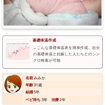
基礎体温作成
←こんな基礎体温表を簡単作成。自分
の基礎体温と妊娠した人たちとのシン
クロ検索が可能
名前
みみか
年齢
31歳
結婚
5年
ベビ待ち
3年
治療
2年