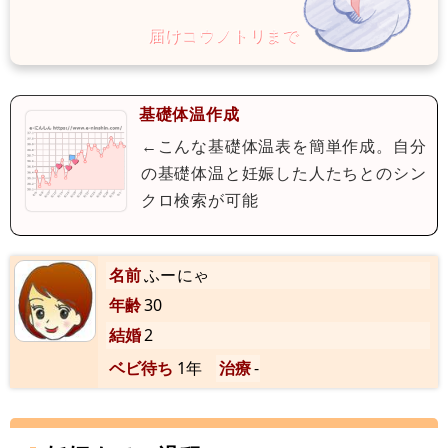
基礎体温作成
←こんな基礎体温表を簡単作成。自分
の基礎体温と妊娠した人たちとのシン
クロ検索が可能
名前
ふーにゃ
年齢
30
結婚
2
ベビ待ち
1年
治療
-