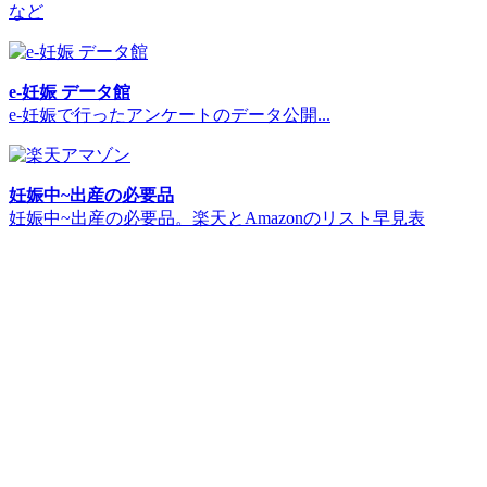
など
e-妊娠 データ館
e-妊娠で行ったアンケートのデータ公開...
妊娠中~出産の必要品
妊娠中~出産の必要品。楽天とAmazonのリスト早見表