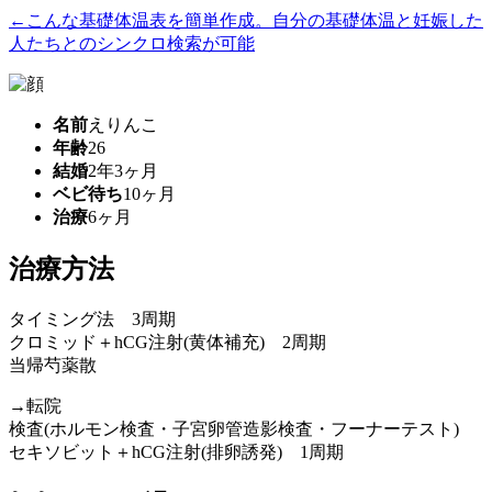
←こんな基礎体温表を簡単作成。自分の基礎体温と妊娠した
人たちとのシンクロ検索が可能
名前
えりんこ
年齢
26
結婚
2年3ヶ月
ベビ待ち
10ヶ月
治療
6ヶ月
治療方法
タイミング法 3周期
クロミッド＋hCG注射(黄体補充) 2周期
当帰芍薬散
→転院
検査(ホルモン検査・子宮卵管造影検査・フーナーテスト)
セキソビット＋hCG注射(排卵誘発) 1周期