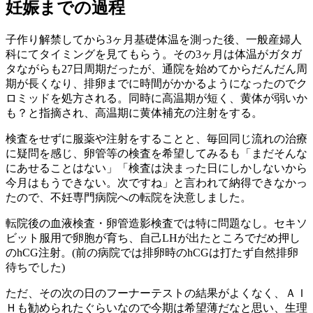
妊娠までの過程
子作り解禁してから3ヶ月基礎体温を測った後、一般産婦人
科にてタイミングを見てもらう。その3ヶ月は体温がガタガ
タながらも27日周期だったが、通院を始めてからだんだん周
期が長くなり、排卵までに時間がかかるようになったのでク
ロミッドを処方される。同時に高温期が短く、黄体が弱いか
も？と指摘され、高温期に黄体補充の注射をする。
検査をせずに服薬や注射をすることと、毎回同じ流れの治療
に疑問を感じ、卵管等の検査を希望してみるも「まだそんな
にあせることはない」「検査は決まった日にしかしないから
今月はもうできない。次ですね」と言われて納得できなかっ
たので、不妊専門病院への転院を決意しました。
転院後の血液検査・卵管造影検査では特に問題なし。セキソ
ビット服用で卵胞が育ち、自己LHが出たところでだめ押し
のhCG注射。(前の病院では排卵時のhCGは打たず自然排卵
待ちでした)
ただ、その次の日のフーナーテストの結果がよくなく、ＡＩ
Ｈも勧められたぐらいなので今期は希望薄だなと思い、生理