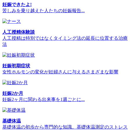
妊娠できたよ!
苦しみを乗り越えた人たちの妊娠報告...
人工授精体験談
人工授精は特別ではなくタイミング法の延長に位置する治療
法
妊娠初期症状
女性ホルモンの変化が妊婦さんに与えるさまざまな影響
妊娠2か月
妊娠2ヶ月に関わる出来事を1週ごとに...
基礎体温
基礎体温の初歩から専門的な知識。基礎体温測定のストレス