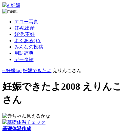
エコー写真
妊娠,出産
妊活,不妊
よくあるQA
みんなの投稿
用語辞典
データ館
e-妊娠top
妊娠できたよ
えりんこさん
妊娠できたよ2008 えりんこ
さん
基礎体温作成