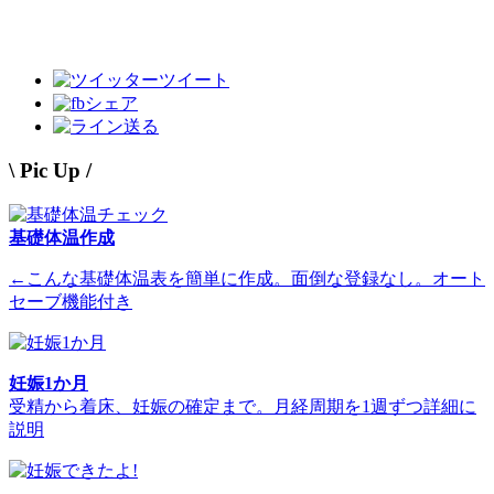
ツイート
シェア
送る
\ Pic Up /
基礎体温作成
←こんな基礎体温表を簡単に作成。面倒な登録なし。オート
セーブ機能付き
妊娠1か月
受精から着床、妊娠の確定まで。月経周期を1週ずつ詳細に
説明