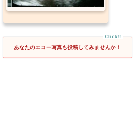
あなたのエコー写真も投稿してみませんか！