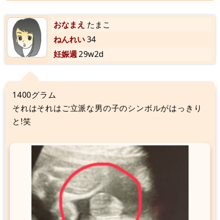
おなまえ
たまこ
ねんれい
34
妊娠週
29w2d
1400グラム
それはそれはご立派な男の子のシンボルがはっきり
と!笑