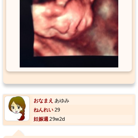
おなまえ
あゆみ
ねんれい
29
妊娠週
29w2d