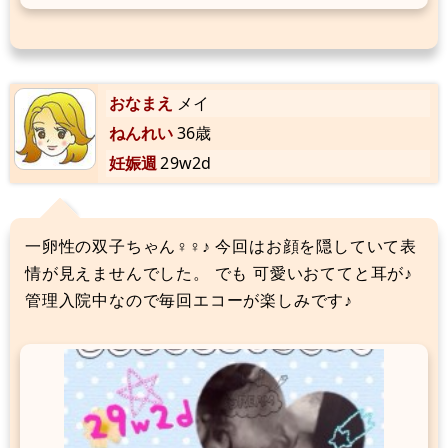
おなまえ
メイ
ねんれい
36歳
妊娠週
29w2d
一卵性の双子ちゃん♀♀♪ 今回はお顔を隠していて表
情が見えませんでした。 でも 可愛いおててと耳が♪
管理入院中なので毎回エコーが楽しみです♪