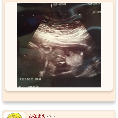
おなまえ
パル