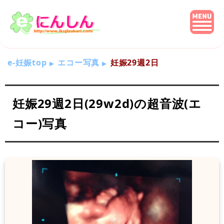
e-妊娠top
エコー写真
妊娠29週2日
妊娠29週2日(29w2d)の超音波(エ
コー)写真