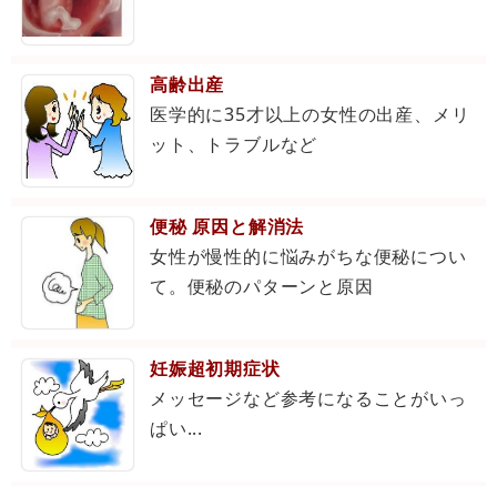
高齢出産
医学的に35才以上の女性の出産、メリ
ット、トラブルなど
便秘 原因と解消法
女性が慢性的に悩みがちな便秘につい
て。便秘のパターンと原因
妊娠超初期症状
メッセージなど参考になることがいっ
ぱい...