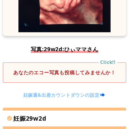
写真:29w2d:ひぃママさん
あなたのエコー写真も投稿してみませんか！
妊娠週&出産カウントダウンの設定
妊娠29w2d