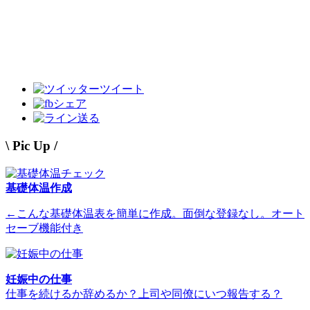
ツイート
シェア
送る
\ Pic Up /
基礎体温作成
←こんな基礎体温表を簡単に作成。面倒な登録なし。オート
セーブ機能付き
妊娠中の仕事
仕事を続けるか辞めるか？上司や同僚にいつ報告する？