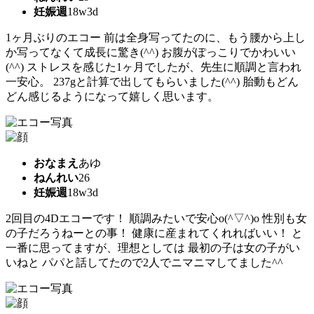
妊娠週
18w3d
1ヶ月ぶりのエコー 前は全身写ってたのに、もう腰から上し
か写ってなくて成長に驚き(^^) お腹がぽっこりでかわいい
(^^) ストレスを感じた1ヶ月でしたが、先生に順調と言われ
一安心。 237gと計算で出してもらいました(^^) 胎動もどん
どん感じるようになって嬉しく思います。
おなまえ
あゆ
ねんれい
26
妊娠週
18w3d
2回目の4Dエコーです！ 順調みたいで安心o(^▽^)o 性別も女
の子だろうねーとの事！ 健康に産まれてくれればいい！ と
一番に思ってますが、理想としては 最初の子は女の子がい
いねと パパと話してたので2人でニマニマしてました^^