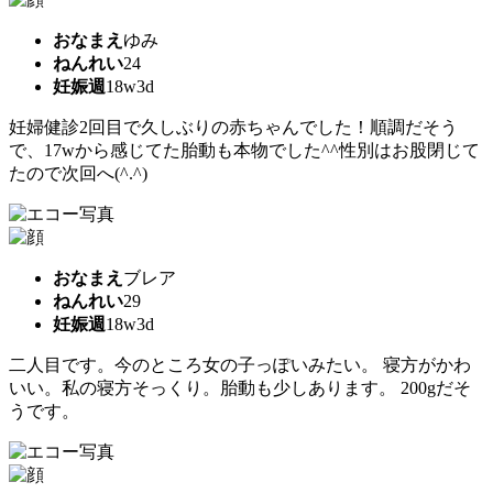
おなまえ
ゆみ
ねんれい
24
妊娠週
18w3d
妊婦健診2回目で久しぶりの赤ちゃんでした！順調だそう
で、17wから感じてた胎動も本物でした^^性別はお股閉じて
たので次回へ(^.^)
おなまえ
ブレア
ねんれい
29
妊娠週
18w3d
二人目です。今のところ女の子っぽいみたい。 寝方がかわ
いい。私の寝方そっくり。胎動も少しあります。 200gだそ
うです。