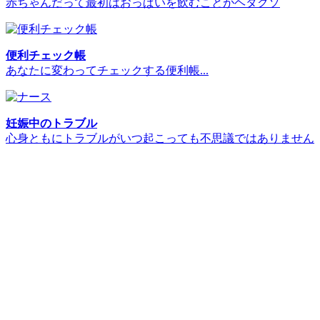
赤ちゃんだって最初はおっぱいを飲むことがヘタクソ
便利チェック帳
あなたに変わってチェックする便利帳...
妊娠中のトラブル
心身ともにトラブルがいつ起こっても不思議ではありません