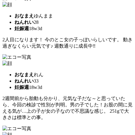
おなまえ
ゆんまま
ねんれい
28
妊娠週
18w3d
2人目になります！ 今のとこ女の子っぽいらしいです。 動き
過ぎなくらい元気です♪ 週数通りに成長中‼︎
おなまえ
れん
ねんれい
33
妊娠週
18w3d
2週間前から胎動も分かり、元気な子だな～と思っていた
ら、今回の検診で性別が判明。男の子でした！お股の間に見
える気が…上の子が女の子なので不思議な感じ。 251gで大
きさは標準との事。