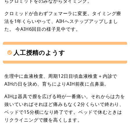
らクロミッドをのみながらタイミング。
クロミッドが合わずフェマーラに変更。タイミング療
法を1年くらいやって、AIHへステップアップしまし
た。 今AIH6回目の様子見中です。
人工授精のようす
生理中に血液検査、周期12日目頃血液検査＋内診で
AIHの日を決め、育ちによりAIH前夜に点鼻薬。
AIHは器具で膣を広げる時が一番痛い。それからは力を
抜いていればそれほど痛みもなく2分くらいで終わり、
ベッドで15分横になり終了です。ベッドで休むときは
リクライニングで腰を高くします。