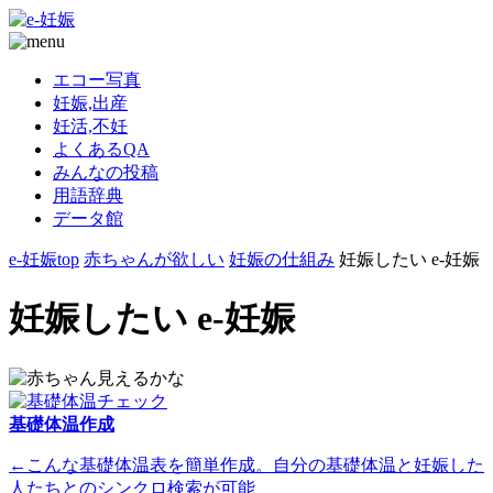
エコー写真
妊娠,出産
妊活,不妊
よくあるQA
みんなの投稿
用語辞典
データ館
e-妊娠top
赤ちゃんが欲しい
妊娠の仕組み
妊娠したい e-妊娠
妊娠したい e-妊娠
基礎体温作成
←こんな基礎体温表を簡単作成。自分の基礎体温と妊娠した
人たちとのシンクロ検索が可能