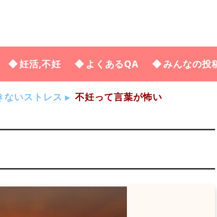
妊活,不妊
よくあるQA
みんなの投
きないストレス
不妊って言葉が怖い