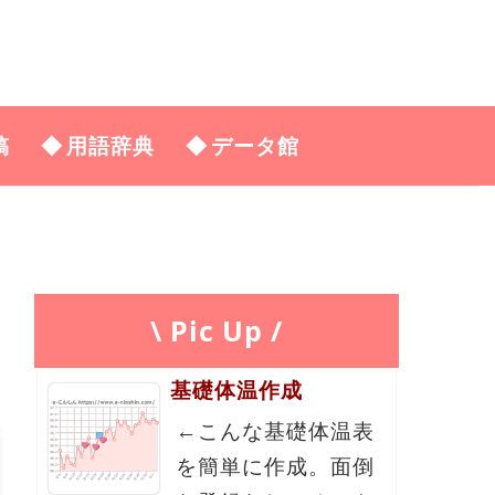
稿
用語辞典
データ館
\ Pic Up /
基礎体温作成
←こんな基礎体温表
を簡単に作成。面倒