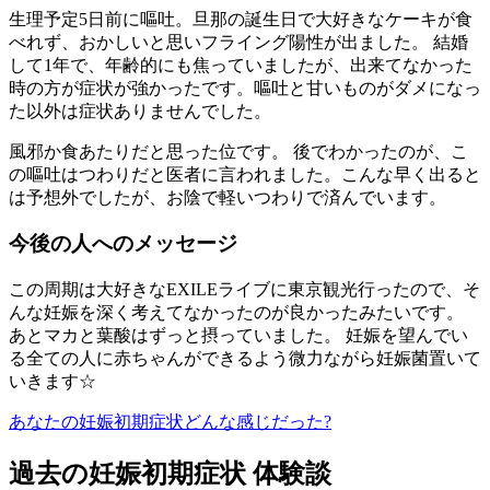
生理予定5日前に嘔吐。旦那の誕生日で大好きなケーキが食
べれず、おかしいと思いフライング陽性が出ました。 結婚
して1年で、年齢的にも焦っていましたが、出来てなかった
時の方が症状が強かったです。嘔吐と甘いものがダメになっ
た以外は症状ありませんでした。
風邪か食あたりだと思った位です。 後でわかったのが、こ
の嘔吐はつわりだと医者に言われました。こんな早く出ると
は予想外でしたが、お陰で軽いつわりで済んでいます。
今後の人へのメッセージ
この周期は大好きなEXILEライブに東京観光行ったので、そ
んな妊娠を深く考えてなかったのが良かったみたいです。
あとマカと葉酸はずっと摂っていました。 妊娠を望んでい
る全ての人に赤ちゃんができるよう微力ながら妊娠菌置いて
いきます☆
あなたの妊娠初期症状どんな感じだった?
過去の妊娠初期症状 体験談