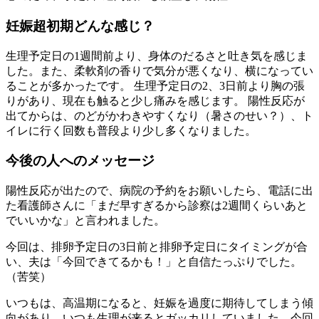
妊娠超初期どんな感じ？
生理予定日の1週間前より、身体のだるさと吐き気を感じま
した。また、柔軟剤の香りで気分が悪くなり、横になってい
ることが多かったです。 生理予定日の2、3日前より胸の張
りがあり、現在も触ると少し痛みを感じます。 陽性反応が
出てからは、のどがかわきやすくなり（暑さのせい？）、ト
イレに行く回数も普段より少し多くなりました。
今後の人へのメッセージ
陽性反応が出たので、病院の予約をお願いしたら、電話に出
た看護師さんに「まだ早すぎるから診察は2週間くらいあと
でいいかな」と言われました。
今回は、排卵予定日の3日前と排卵予定日にタイミングが合
い、夫は「今回できてるかも！」と自信たっぷりでした。
（苦笑）
いつもは、高温期になると、妊娠を過度に期待してしまう傾
向があり、いつも生理が来るとガッカリしていました。今回