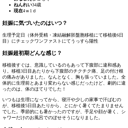
ねんれい
34歳
現在
4ｗ1ｄ
妊娠に気づいたのはいつ？
生理予定日（体外受精・凍結融解胚盤胞移植にて移植後6日
目）にチェックワンファストにてうっすら陽性
妊娠超初期どんな感じ？
移植後すぐは、意識しているのもあって下腹部に違和感あ
り。移植3日目あたりから下腹部のチクチク痛、足の付け根
の痛みがありました。なんとなく、胸も張っていました。全
体的に生理前とあまり変わらない感じだったけど、劇的に違
ったのは、体のほてりでした！
いつもは生理になってから、寝汗や少しの家事で汗ばむの
が、移植後5日目あたりから、とにかく暑くてたまりません
でした。季節的にも暑かったのですが、手足や顔が暑く、シ
ャワーだけのお風呂でのぼせそうになりました。