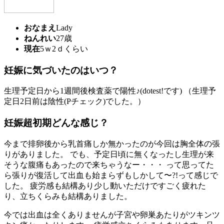
おなまえ
Lady
ねんれい
27歳
現在
5ｗ2ｄくらい
妊娠に気づいたのはいつ？
生理予定日から1週間後検査薬で陽性♪(dotest!です) （生理予
定日2日前は陰性(Pチェック)でした。）
妊娠超初期どんな感じ？
今まで排卵後から乳首痛しか無かったのが今回は胸全体の張
りがありました。 でも、予定日頃に無くなったし生理が来
そうな腹痛もあったので来ちゃうなー・・・ って思ってた
ら張りが復活して出血も始まらずもしかして〜?!って感じで
した。 疲労感も結構あり少し動いただけですごく疲れた
り、立ちくらみも結構ありました。
今では出血は全くありませんが子宮や卵巣あたりがツキンツ