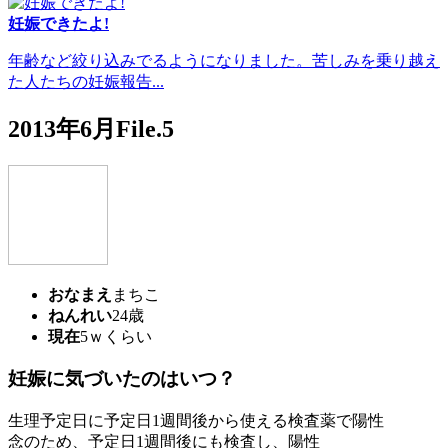
妊娠できたよ!
年齢など絞り込みでるようになりました。苦しみを乗り越え
た人たちの妊娠報告...
2013年6月File.5
おなまえ
まちこ
ねんれい
24歳
現在
5ｗくらい
妊娠に気づいたのはいつ？
生理予定日に予定日1週間後から使える検査薬で陽性
念のため、予定日1週間後にも検査し、陽性