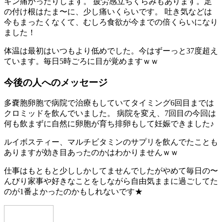
キン痛かったりします。 疲労感立ちくらみもあります。足
の付け根はたま〜に、少し痛いくらいです。 吐き気などは
今もまったくなくて、むしろ食欲が今までの倍くらいになり
ました！
体温は最初はいつもより低めでした。今はずーっと37度超え
ています。毎日5時ごろに目が覚めますｗｗ
今後の人へのメッセージ
多嚢胞卵胞で病院で治療もしていてタイミング6回目までは
クロミッドを飲んでいました。 病院を変え、7回目の今回は
何も飲まずに自然に卵胞が育ち排卵もして妊娠できました♪
ルイボスティー、マルチビタミンのサプリを飲んでたことも
ありますが効き目あったのかはわかりませんｗｗ
仕事はもともと少ししかしてませんでしたがやめて毎日の〜
んびり家事や好きなことをしながら自由気ままに過ごしてた
のが1番よかったのかもしれないです★