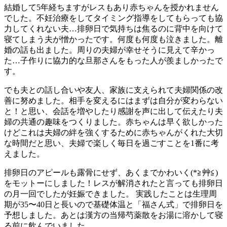
結婚して5年経ちますがレスもあり赤ちゃんを授かれません
でした。不妊治療をしてタイミング指導をしてもらっても協
力してくれない夫…排卵日で気持ちは焦るのに背中を向けて
寝てしまう夫が憎かったです。何度も何度も泣きました。離
婚の話も出ました。周りの夫婦が幸せそうに見えて辛かっ
た…子作りに協力的な旦那さんをもった人が羨ましかったで
す。
でも夫との話し合いや友人、家族に支えられて夫婦関係の改
善に努めました。相手を変えるにはまずは自分が変わらない
と！と思い、会話を増やしたり感謝を声に出して伝えたり夫
婦の共通の趣味をつくりました。赤ちゃんは早く欲しかった
けどこれは夫婦の絆を強くするために赤ちゃんがくれた大切
な時間だと思い、夫婦で楽しく毎日を過ごすことを1番に考
えました。
排卵日のアピールも露骨にせず、あくまでかわいく(*≧艸≦)
をモットーにしました！レスが解消されたと言っても排卵日
の月一回でしたが妊娠できました。 実践したことは生理周
期が35〜40日と長いので基礎体温と「福さん式」で排卵日を
予想しました。あとは漢方の当帰芍薬散をお湯に溶かして寝
る前に飲んでいました。