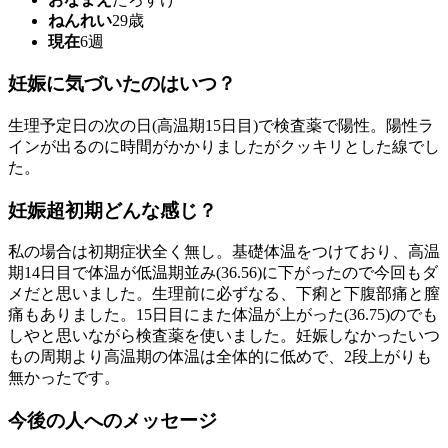
ねんれい
29歳
現在
6週
妊娠に気づいたのはいつ？
生理予定日の次の日(高温期15日目)で検査薬で陽性。陽性ラ
インが出るのに時間がかかりましたがクッキリとした線でし
た。
妊娠超初期どんな感じ？
私の場合は初期症状全く無し。基礎体温をつけており、高温
期14日目で体温が低温期並み(36.56)に下がったので今回もダ
メだと思いました。生理前に必ずなる、下痢と下腹部痛と膣
痛もありました。15日目にまた体温が上がった(36.75)のでも
しやと思いながら検査薬を使いました。妊娠しなかったいつ
もの周期より高温期の体温は全体的に低めで、2段上がりも
無かったです。
今後の人へのメッセージ