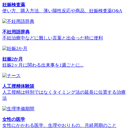
妊娠検査薬
使い方、購入方法、薄い陽性反応や商品、妊娠検査薬Q&A
不妊用語辞典
不妊治療中などに難しい言葉と出会った時に便利
妊娠2か月
妊娠2ヶ月に関わる出来事を1週ごとに...
人工授精体験談
人工授精は特別ではなくタイミング法の延長に位置する治療
法
女性の医学
女性にかかわる医学、生理やおりもの、月経周期のこと