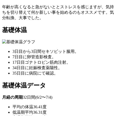
年齢が高くなると急がないととストレスを感じますが、気持
ちを切り替えて何か新しい事を始めるのもオススメです。気
分転換、大事でした。
基礎体温
3日目から3日間セキソビット服用。
7日目に卵管造影検査。
17日目ゴナトロピン筋肉注射。
34日目に妊娠検査薬陽性。
35日目に病院にて確認。
基礎体温データ
月経の周期
32日間(6/2〜7/4)
平均の体温
36.41度
低温期平均
36.31度