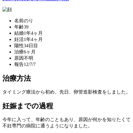
名前
のり
年齢
39
結婚
1年4ヶ月
妊活
1年4ヶ月
陽性
34日目
治療
6ヶ月
原因
不明
報告
12/7/7
治療方法
タイミング療法から初め、先日、卵管造影検査をしました。
妊娠までの過程
今年に入って、年齢のこともあり、原因が何かを知りたくて
不妊専門の病院に通うようになりました。