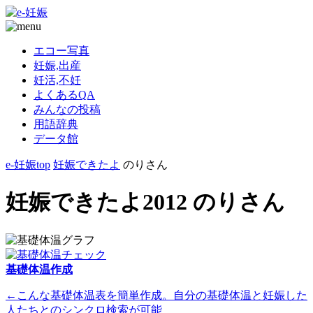
エコー写真
妊娠,出産
妊活,不妊
よくあるQA
みんなの投稿
用語辞典
データ館
e-妊娠top
妊娠できたよ
のりさん
妊娠できたよ2012 のりさん
基礎体温作成
←こんな基礎体温表を簡単作成。自分の基礎体温と妊娠した
人たちとのシンクロ検索が可能