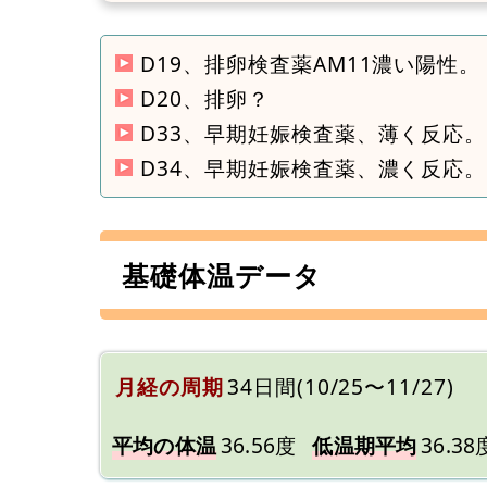
D19、排卵検査薬AM11濃い陽性。
D20、排卵？
D33、早期妊娠検査薬、薄く反応。
D34、早期妊娠検査薬、濃く反応。
基礎体温データ
月経の周期
34日間(10/25〜11/27)
平均の体温
36.56度
低温期平均
36.38