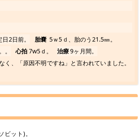
定日2日前。
胎嚢
5ｗ5ｄ、胎のう21.5㎜。
㎜。。
心拍
7w5ｄ。
治療
9ヶ月間。
なく、「原因不明ですね」と言われていました。
ソビット)。