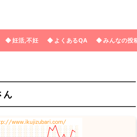
妊活,不妊
よくあるQA
みんなの投
さん