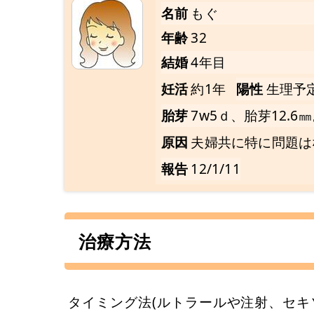
名前
もぐ
年齢
32
結婚
4年目
妊活
約1年
陽性
生理予
胎芽
7w5ｄ、胎芽12.6
原因
夫婦共に特に問題は
報告
12/1/11
治療方法
タイミング法(ルトラールや注射、セキ