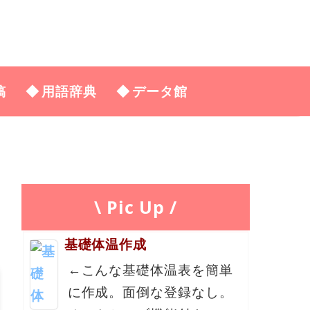
稿
用語辞典
データ館
\ Pic Up /
基礎体温作成
←こんな基礎体温表を簡単
に作成。面倒な登録なし。