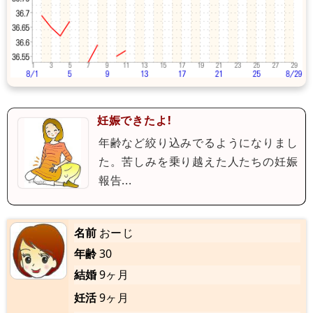
妊娠できたよ!
年齢など絞り込みでるようになりまし
た。苦しみを乗り越えた人たちの妊娠
報告...
名前
おーじ
年齢
30
結婚
9ヶ月
妊活
9ヶ月