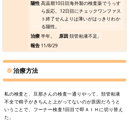
陽性
高温期10日目海外製の検査薬でうっす
ら反応。12日目にチェックワンファス
ト終了せんよりは薄いがはっきりわか
る陽性。
治療
半年。
原因
頚管粘液不足。
報告
11/8/29
治療方法
私の検査と、旦那さんの検査一通りやって、頚管粘液
不全で精子がきちんと上がってないのが原因だろうと
いうことで、フーナー検査1回目で即ＡＩＨに切り替え
た。