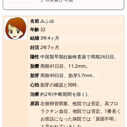
名前
みふゆ
年齢
32
結婚
3年4ヶ月
妊活
2年7ヶ月
陽性
中国製早期妊娠検査薬で周期26日目。
胎嚢
周期41日目、11.2mm。
胎芽
周期49日目、胎芽5.7mm。
心拍
胎芽の確認と同時。
治療
約2年(中断期間を除く)。
原因
左側卵管閉塞、他院では否定。高プロ
ラクチン血症、他院では否定。1番長く
お世話になった病院では「原因不明」
と言われていました。