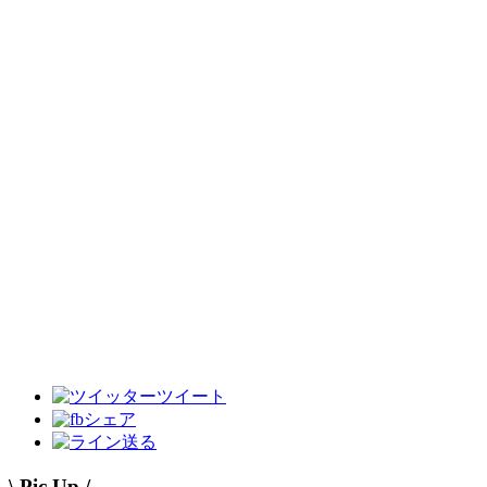
ツイート
シェア
送る
\ Pic Up /