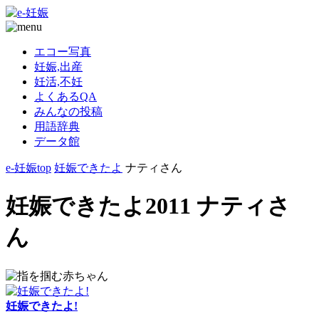
エコー写真
妊娠,出産
妊活,不妊
よくあるQA
みんなの投稿
用語辞典
データ館
e-妊娠top
妊娠できたよ
ナティさん
妊娠できたよ2011 ナティさ
ん
妊娠できたよ!