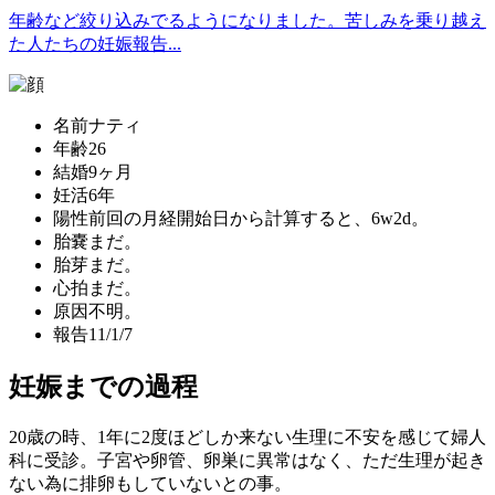
年齢など絞り込みでるようになりました。苦しみを乗り越え
た人たちの妊娠報告...
名前
ナティ
年齢
26
結婚
9ヶ月
妊活
6年
陽性
前回の月経開始日から計算すると、6w2d。
胎嚢
まだ。
胎芽
まだ。
心拍
まだ。
原因
不明。
報告
11/1/7
妊娠までの過程
20歳の時、1年に2度ほどしか来ない生理に不安を感じて婦人
科に受診。子宮や卵管、卵巣に異常はなく、ただ生理が起き
ない為に排卵もしていないとの事。