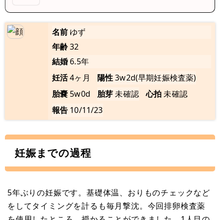
名前
ゆず
年齢
32
結婚
6.5年
妊活
4ヶ月
陽性
3w2d(早期妊娠検査薬)
胎嚢
5w0d
胎芽
未確認
心拍
未確認
報告
10/11/23
妊娠までの過程
5年ぶりの妊娠です。基礎体温、おりものチェックなど
をしてタイミングを計るも毎月撃沈。今回排卵検査薬
を使用したところ、授かることができました。1人目の