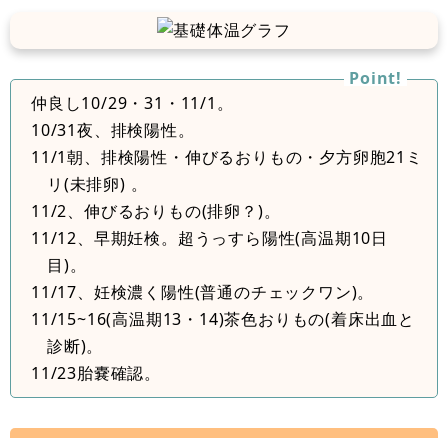
仲良し10/29・31・11/1。
10/31夜、排検陽性。
11/1朝、排検陽性・伸びるおりもの・夕方卵胞21ミ
リ(未排卵) 。
11/2、伸びるおりもの(排卵？)。
11/12、早期妊検。超うっすら陽性(高温期10日
目)。
11/17、妊検濃く陽性(普通のチェックワン)。
11/15~16(高温期13・14)茶色おりもの(着床出血と
診断)。
11/23胎嚢確認。