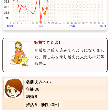
妊娠できたよ!
年齢など絞り込みでるようになりまし
た。苦しみを乗り越えた人たちの妊娠
報告...
名前
えみへい
年齢
38
結婚
9
妊活
5
陽性
40日目