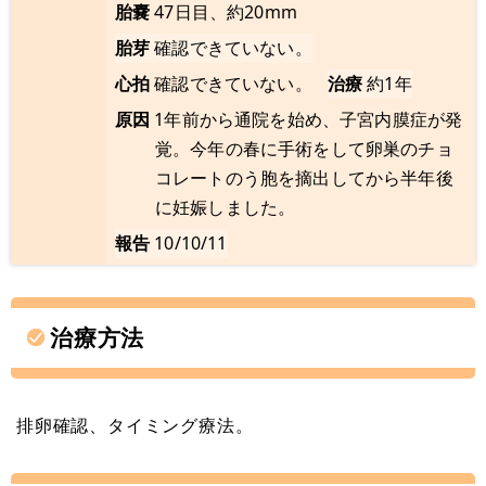
胎嚢
47日目、約20mm
胎芽
確認できていない。
心拍
確認できていない。
治療
約1年
原因
1年前から通院を始め、子宮内膜症が発
覚。今年の春に手術をして卵巣のチョ
コレートのう胞を摘出してから半年後
に妊娠しました。
報告
10/10/11
治療方法
排卵確認、タイミング療法。