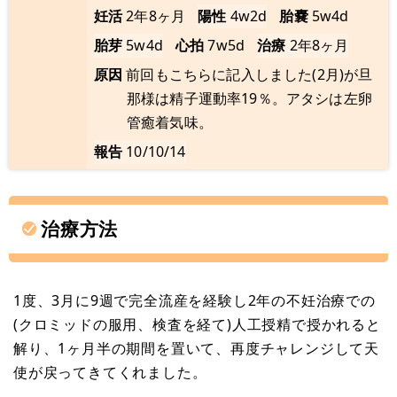
妊活
2年8ヶ月
陽性
4w2d
胎嚢
5w4d
胎芽
5w4d
心拍
7w5d
治療
2年8ヶ月
原因
前回もこちらに記入しました(2月)が旦
那様は精子運動率19％。アタシは左卵
管癒着気味。
報告
10/10/14
治療方法
1度、3月に9週で完全流産を経験し2年の不妊治療での
(クロミッドの服用、検査を経て)人工授精で授かれると
解り、1ヶ月半の期間を置いて、再度チャレンジして天
使が戻ってきてくれました。