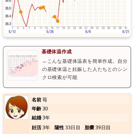
基礎体温作成
←こんな基礎体温表を簡単作成。自分
の基礎体温と妊娠した人たちとのシン
クロ検索が可能
名前
苺
年齢
30
結婚
3年
妊活
3年
陽性
33日目
胎嚢
39日目