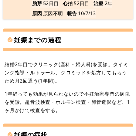
胎芽
52日目
心拍
52日目
治療
2年
原因
原因不明
報告
10/7/13
妊娠までの過程
結婚2年目でクリニック(産科・婦人科)を受診。タイミ
ング指導・ルトラール、クロミッドを処方してもらう
ため月2回通う(1年間)。
1年経っても効果が見られないので不妊治療専門の病院
を受診。超音波検査・ホルモン検査・卵管造影など、1
ヶ月かけて検査をする。
妊娠の症状