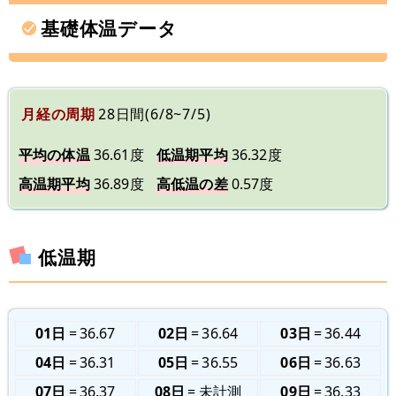
基礎体温データ
月経の周期
28日間(6/8~7/5)
平均の体温
36.61度
低温期平均
36.32度
高温期平均
36.89度
高低温の差
0.57度
低温期
01日
36.67
02日
36.64
03日
36.44
04日
36.31
05日
36.55
06日
36.63
07日
36.37
08日
未計測
09日
36.33