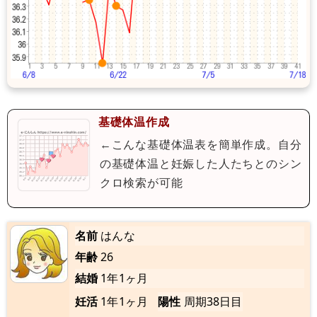
基礎体温作成
←こんな基礎体温表を簡単作成。自分
の基礎体温と妊娠した人たちとのシン
クロ検索が可能
名前
はんな
年齢
26
結婚
1年1ヶ月
妊活
1年1ヶ月
陽性
周期38日目