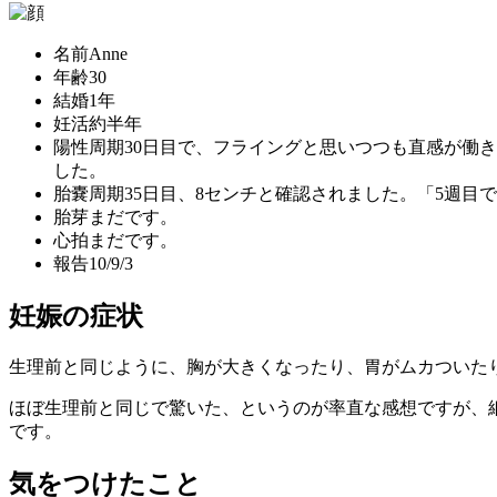
名前
Anne
年齢
30
結婚
1年
妊活
約半年
陽性
周期30日目で、フライングと思いつつも直感が働
した。
胎嚢
周期35日目、8センチと確認されました。「5週目
胎芽
まだです。
心拍
まだです。
報告
10/9/3
妊娠の症状
生理前と同じように、胸が大きくなったり、胃がムカついた
ほぼ生理前と同じで驚いた、というのが率直な感想ですが、
です。
気をつけたこと