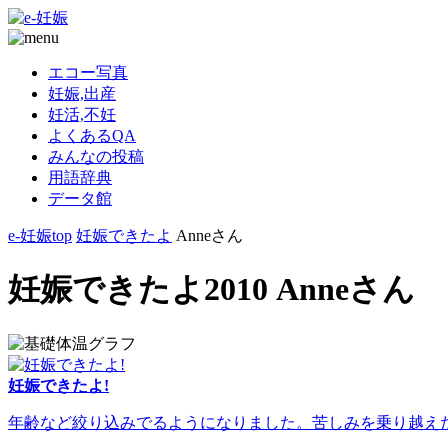
エコー写真
妊娠,出産
妊活,不妊
よくあるQA
みんなの投稿
用語辞典
データ館
e-妊娠top
妊娠できたよ
Anneさん
妊娠できたよ2010 Anneさん
妊娠できたよ!
年齢など絞り込みでるようになりました。苦しみを乗り越えた人