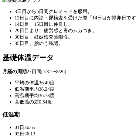
3日目から5日間クロミッドを服用。
12日目に内診・尿検査を受けた際「14日目が排卵日で
14日目、15日目に仲良し。
29日目より、疲労感と胃のムカつき。
30日目、妊娠検査薬陽性。
35日目、胎のう確認。
基礎体温データ
月経の周期
27日間(7/31〜8/26)
平均の体温
36.49度
低温期平均
36.24度
高温期平均
36.78度
高低温の差
0.54度
低温期
01日
36.65
02日
36.13