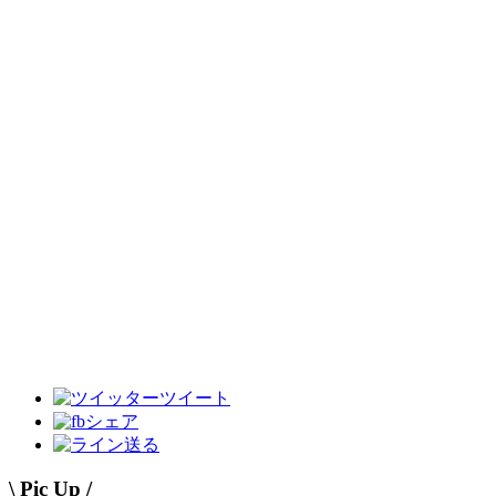
ツイート
シェア
送る
\ Pic Up /