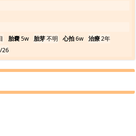
目
胎嚢
5w
胎芽
不明
心拍
6w
治療
2年
/26