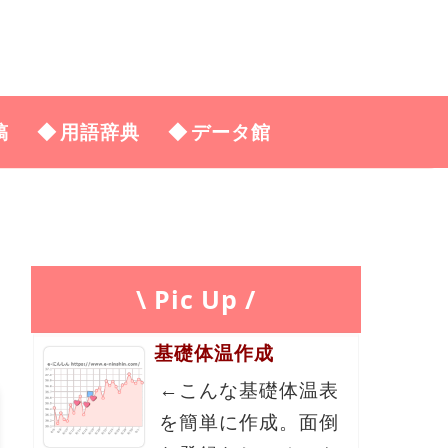
稿
用語辞典
データ館
\ Pic Up /
基礎体温作成
←こんな基礎体温表
を簡単に作成。面倒