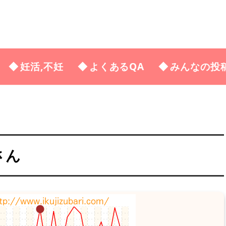
妊活,不妊
よくあるQA
みんなの投
さん