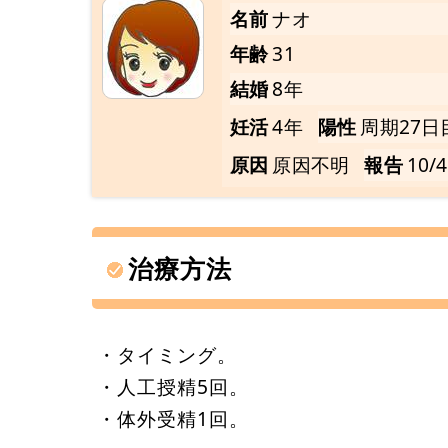
名前
ナオ
年齢
31
結婚
8年
妊活
4年
陽性
周期27日
原因
原因不明
報告
10/4
治療方法
・タイミング。
・人工授精5回。
・体外受精1回。