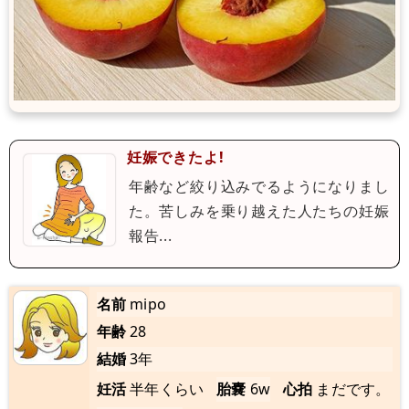
妊娠できたよ!
年齢など絞り込みでるようになりまし
た。苦しみを乗り越えた人たちの妊娠
報告...
名前
mipo
年齢
28
結婚
3年
妊活
半年くらい
胎嚢
6w
心拍
まだです。