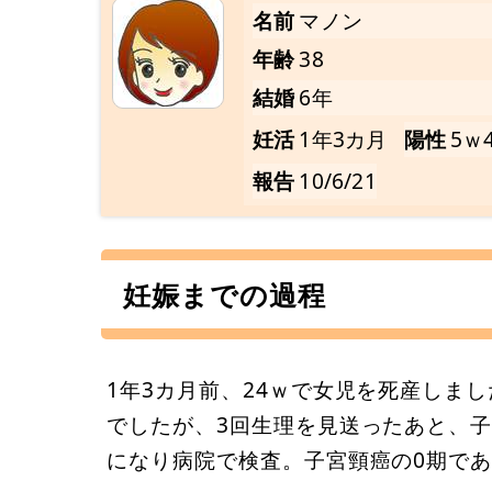
名前
マノン
年齢
38
結婚
6年
妊活
1年3カ月
陽性
5ｗ
報告
10/6/21
妊娠までの過程
1年3カ月前、24ｗで女児を死産しま
でしたが、3回生理を見送ったあと、
になり病院で検査。子宮頸癌の0期で