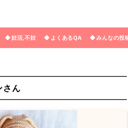
妊活,不妊
よくあるQA
みんなの投
ンさん