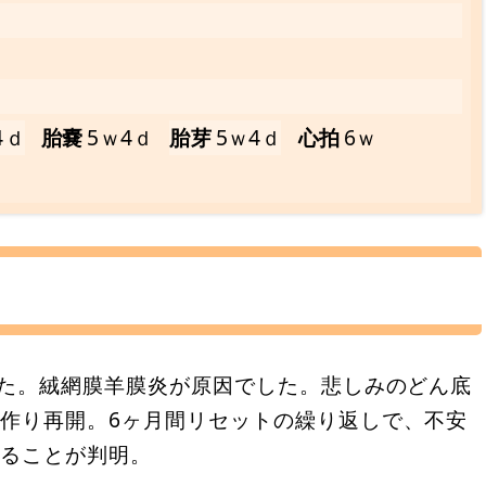
4ｄ
胎嚢
5ｗ4ｄ
胎芽
5ｗ4ｄ
心拍
6ｗ
した。絨網膜羊膜炎が原因でした。悲しみのどん底
子作り再開。6ヶ月間リセットの繰り返しで、不安
あることが判明。