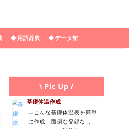
稿
用語辞典
データ館
\ Pic Up /
基礎体温作成
←こんな基礎体温表を簡単
に作成。面倒な登録なし。