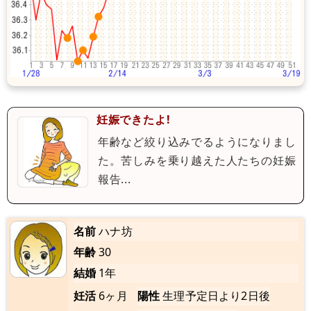
妊娠できたよ!
年齢など絞り込みでるようになりまし
た。苦しみを乗り越えた人たちの妊娠
報告...
名前
ハナ坊
年齢
30
結婚
1年
妊活
6ヶ月
陽性
生理予定日より2日後