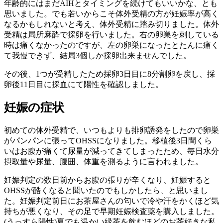
年齢的にはまだAIHとタイミングを続けてもいいかな、とも
思いました。でも若いからこそ体外受精の方が妊娠率が高く
なるかもしれないと考え、体外受精に踏み切りました。体外
受精は局所麻酔で採卵を行いました。右の卵巣を刺している
時は痛くなかったのですが、左の卵巣になったとたんに痛く
て我慢できず、結局3個しか採卵出来ませんでした。
その後、1つが受精したため採卵3日目に8分割卵を戻し、採
卵後11日目に採血にて陽性を確認しました。
妊娠の症状
初めての体外受精で、いつもよりも排卵誘発をしたので卵巣
がパンパンに張ってOHSSになりました。移植後3日間くら
いはお腹が痛くて尿量が減ってきてしまったため、毎日水分
摂取量や尿量、腹囲、体重を測るように言われました。
妊娠判定の数日前からお腹の張りが辛くなり、妊娠すると
OHSSが酷くなると聞いたのでもしかしたら、と思いまし
た。妊娠判定前日にお茶屋さんの匂いで冷や汗をかくほど気
持ちが悪くなり、その足で早期妊娠検査薬を購入しました。
(うっすら陽性)夏でも温かい緑茶を飲むほどのお茶好きな私