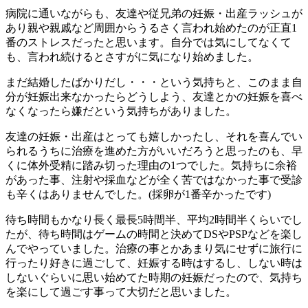
病院に通いながらも、友達や従兄弟の妊娠・出産ラッシュが
あり親や親戚など周囲からうるさく言われ始めたのが正直1
番のストレスだったと思います。自分では気にしてなくて
も、言われ続けるとさすがに気になり始めました。
まだ結婚したばかりだし・・・という気持ちと、このまま自
分が妊娠出来なかったらどうしよう、友達とかの妊娠を喜べ
なくなったら嫌だという気持ちがありました。
友達の妊娠・出産はとっても嬉しかったし、それを喜んでい
られるうちに治療を進めた方がいいだろうと思ったのも、早
くに体外受精に踏み切った理由の1つでした。気持ちに余裕
があった事、注射や採血などが全く苦ではなかった事で受診
も辛くはありませんでした。(採卵が1番辛かったです)
待ち時間もかなり長く最長5時間半、平均2時間半くらいでし
たが、待ち時間はゲームの時間と決めてDSやPSPなどを楽し
んでやっていました。治療の事とかあまり気にせずに旅行に
行ったり好きに過ごして、妊娠する時はするし、しない時は
しないぐらいに思い始めてた時期の妊娠だったので、気持ち
を楽にして過ごす事って大切だと思いました。