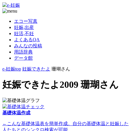
エコー写真
妊娠,出産
妊活,不妊
よくあるQA
みんなの投稿
用語辞典
データ館
e-妊娠top
妊娠できたよ
珊瑚さん
妊娠できたよ2009 珊瑚さん
基礎体温作成
←こんな基礎体温表を簡単作成。自分の基礎体温と妊娠した
人たちとのシンクロ検索が可能