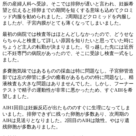
所の産婦人科へ受診。そこでは排卵が遅いと言われ、妊娠希
望と伝えると排卵までの期間を短くする意味も込めてクロミ
ッド内服を勧められました。2周期ほどクロミッドを内服し
ましたが、子宮内膜がとても薄くなってしまいました。
最初の病院では検査等はほとんどしなかったので、どうせな
らちゃんと検査して詳しい原因を知りたいと思っていた時に
ちょうど主人の転勤が決まりました。引っ越した先には近所
に不妊専門の病院があったので、そこに受診し検査一式をし
ました。
多嚢胞気味ではあるものの採血は特に問題なし。子宮卵管造
影では左の卵管に多少の癒着があるものの特に問題なし、精
液検査も大きな問題はありませんでした。しかし、フーナー
テストで精子の運動性が非常に悪かったため、すぐAIHを希
望しました。
AIH1回目は妊娠反応が出たもののすぐに生理になってしま
いました。排卵できずに残った卵胞が多数あり、次周期の
AIHは見送りとなりました。2回目のAIHは陰性。やはり遺
残卵胞が多数ありました。