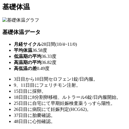
基礎体温
基礎体温データ
月経サイクル
28日間(10/4~11/0)
平均体温
36.58度
低温期の平均
36.33度
高温期の平均
36.82度
高低温の差
0.49度
3日目から10日間セロフェン1錠/日内服。
9、11日目にフェリチモン注射。
15日目に採卵。
18日目に8分割卵移植、ルトラール6錠/日内服開始。
25日目に自宅にて早期妊娠検査薬うっすら陽性。
26日目に病院にて妊娠判定(HCG62)。
37日目に胎嚢確認。
48日目に心拍確認。