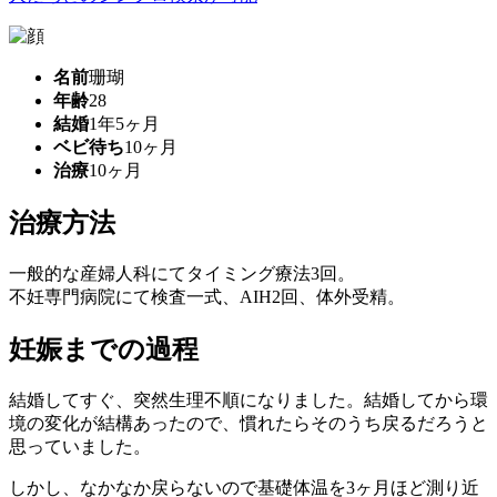
名前
珊瑚
年齢
28
結婚
1年5ヶ月
ベビ待ち
10ヶ月
治療
10ヶ月
治療方法
一般的な産婦人科にてタイミング療法3回。
不妊専門病院にて検査一式、AIH2回、体外受精。
妊娠までの過程
結婚してすぐ、突然生理不順になりました。結婚してから環
境の変化が結構あったので、慣れたらそのうち戻るだろうと
思っていました。
しかし、なかなか戻らないので基礎体温を3ヶ月ほど測り近